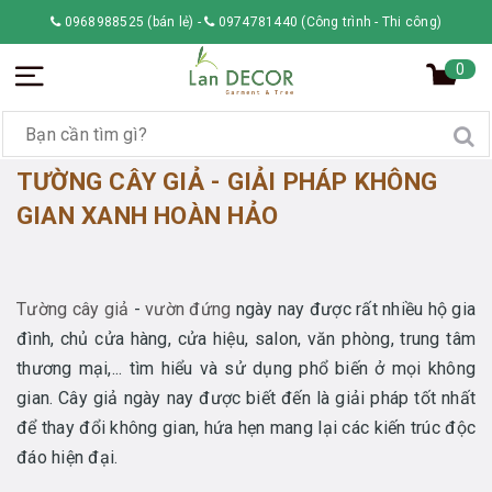
0968988525 (bán lẻ)
-
0974781440 (Công trình - Thi công)
0
TƯỜNG CÂY GIẢ - GIẢI PHÁP KHÔNG
GIAN XANH HOÀN HẢO
Tường cây giả
-
vườn đứng
ngày nay được rất nhiều hộ gia
đình, chủ cửa hàng, cửa hiệu, salon, văn phòng, trung tâm
thương mại,... tìm hiểu và sử dụng phổ biến ở mọi không
gian. Cây giả ngày nay được biết đến là giải pháp tốt nhất
để thay đổi không gian, hứa hẹn mang lại các kiến trúc độc
đáo hiện đại.