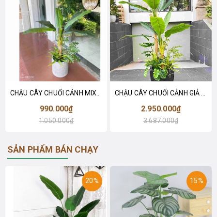
CHẬU CÂY CHUỐI CẢNH MIX TRANG TRÍ NỘI THẤT LAN DECOR - CC670
CHẬU CÂY CHUỐI CẢNH GIẢ TRANG TRÍ NỘI THẤT LAN DECOR 180cm - CC669
990.000₫
2.950.000₫
1.050.000₫
3.687.000₫
SẢN PHẨM BÁN CHẠY
20%
15%