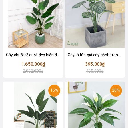
Cây chuối rẻ quạt đẹp hiện đại trang trí 1m8 - LC3019 (Gồm 12 lá)
Cây lá táo giả cây cảnh trang trí nội thất (85cm) - LC2683-1
1.650.000₫
395.000₫
2.062.000₫
465.000₫
15%
20%