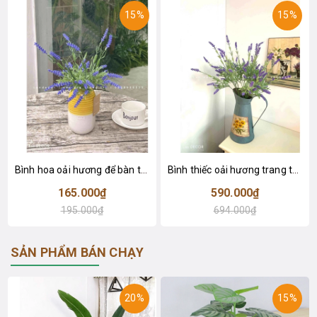
15%
15%
Bình hoa oải hương để bàn trang trí- CC973
Bình thiếc oải hương trang trí không gian độc đáo- CC972
165.000₫
590.000₫
195.000₫
694.000₫
SẢN PHẨM BÁN CHẠY
20%
15%