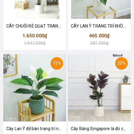
CÂY CHUỐI RẺ QUẠT TRANG TRÍ 1M6 (gồm 3 nhánh) - LC3017
CÂY LAN Ý TRANG TRÍ KHÔNG GIAN HIỆN ĐẠI SANG TRỌNG (70cm) - LC2926
1.650.000₫
465.000₫
1.941.000₫
581.000₫
15%
20%
Cây Lan Ý để bàn trang trí nhà sang trọng (55cm) - LC2925-1
Cây Bàng Singapore lá đỏ cây giả trang trí Lan Decor (110cm) - LC2918-1