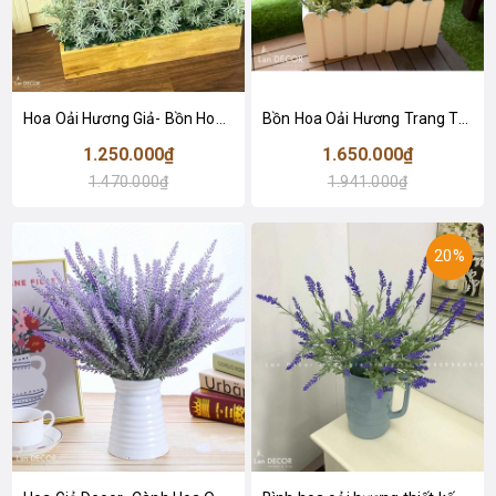
Hoa Oải Hương Giả- Bồn Hoa Oải Hương Decor Quán Cafe Vintage (80X25X55CM)- BC183
Bồn Hoa Oải Hương Trang Trí Nhà (80X40X65cm) - BC141
1.250.000₫
1.650.000₫
1.470.000₫
1.941.000₫
20%