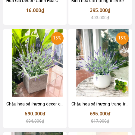
Hoa Giả Decor- Cành Hoa Oải Hương Giả Trang Trí Nhà Đẹp (5 nhánh, 35cm)- HC1243
Bình hoa oải hương thiết kế để bàn - CC980
16.000₫
395.000₫
493.000₫
15%
15%
Chậu hoa oải hương decor quán cafe- CC976
Chậu hoa oải hương trang trí phòng khách- CC975
590.000₫
695.000₫
694.000₫
817.000₫