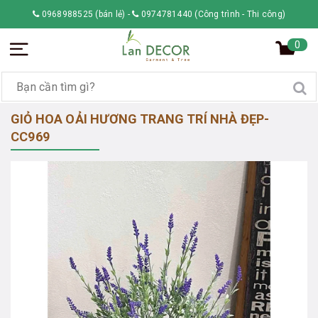
0968988525 (bán lẻ)
-
0974781440 (Công trình - Thi công)
0
GIỎ HOA OẢI HƯƠNG TRANG TRÍ NHÀ ĐẸP-
CC969