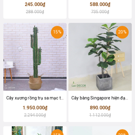
245.000₫
588.000₫
288.000₫
735.000₫
15%
20%
Cây xương rồng trụ sa mạc trang trí loại 2 tay (155cm) - LC2912
Cây bàng Singapore hiện đại trang trí nhà đẹp (120cm) - LC2913
1.950.000₫
890.000₫
2.294.000₫
1.112.000₫