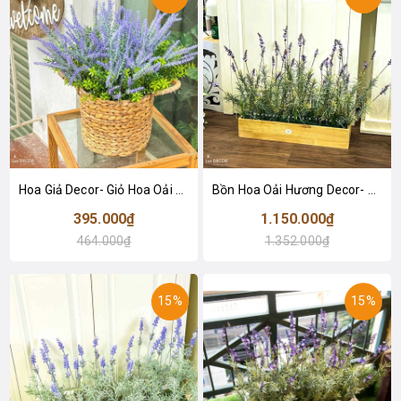
Hoa Giả Decor- Giỏ Hoa Oải Hương Để Bàn, Trang Trí Kệ Tủ - CC1141
Bồn Hoa Oải Hương Decor- Tiểu Cảnh Hoa Oải Hương Thiết Kế Không Gian (75X30X55CM)- BC185
395.000₫
1.150.000₫
464.000₫
1.352.000₫
15%
15%