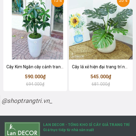
15%
20%
Cây Kim Ngân cây cảnh trang trí nhà đẹp (80cm) - LC1990
Cây lá xẻ hiện đại trang trí nhà (65cm) - LC3022
590.000₫
545.000₫
694.000₫
681.000₫
@shoptrangtri.vn_
LAN DECOR - TỔNG KHO SỈ CÂY GIẢ TRANG TRÍ
Giá trực tiếp từ nhà sản xuất