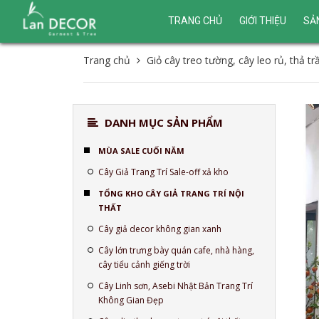
TRANG CHỦ
GIỚI THIỆU
SẢ
Trang chủ
Giỏ cây treo tường, cây leo rủ, thả tr
DANH MỤC SẢN PHẨM
MÙA SALE CUỐI NĂM
Cây Giả Trang Trí Sale-off xả kho
TỔNG KHO CÂY GIẢ TRANG TRÍ NỘI
THẤT
Cây giả decor không gian xanh
Cây lớn trưng bày quán cafe, nhà hàng,
cây tiểu cảnh giếng trời
Cây Linh sơn, Asebi Nhật Bản Trang Trí
Không Gian Đẹp