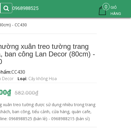
0
GIỎ
0968988525
HÀNG
(80cm) - CC430
hường xuân treo tường trang
à, ban công Lan Decor (80cm) -
0
phẩm:
CC430
n Decor
Loại:
Cây không Hoa
00₫
582.000₫
g xuân treo tường được sử dụng nhiều trong trang
khách, ban công, tiểu cảnh, cửa hàng, quán cafe,
otline: 0968988525 (bán lẻ) - 0968988215 (bán sỉ)