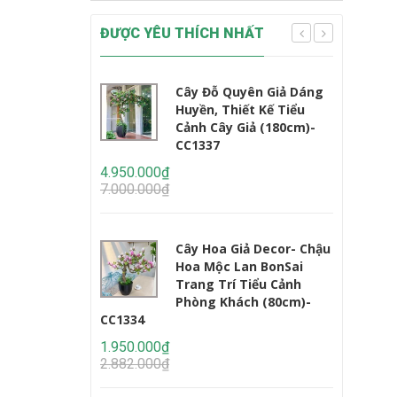
ĐƯỢC YÊU THÍCH NHẤT
Cây Đỗ Quyên Giả Dáng
Huyền, Thiết Kế Tiểu
Cảnh Cây Giả (180cm)-
CC1337
CC1233
4.950.000₫
7.000.000₫
2.450.000
3.235.000
Cây Hoa Giả Decor- Chậu
Hoa Mộc Lan BonSai
Trang Trí Tiểu Cảnh
Phòng Khách (80cm)-
CC1334
1.950.000₫
2.950.000
2.882.000₫
4.647.000