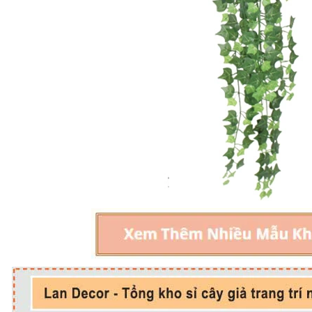
Cây Giả Decor- Cây Lan 
Cây Hoa Thiết Kế- Cây
Giả Trang Trí Tiểu Cảnh
Hoa Giấy Dáng Huyền
Văn Phòng (165cm)-
Thân Gỗ Tự Nhiên, Thiết
CC1137
Kế Tiểu Cảnh Không Gian
1.990.000₫
m)- CC1190
2.842.000₫
₫
₫