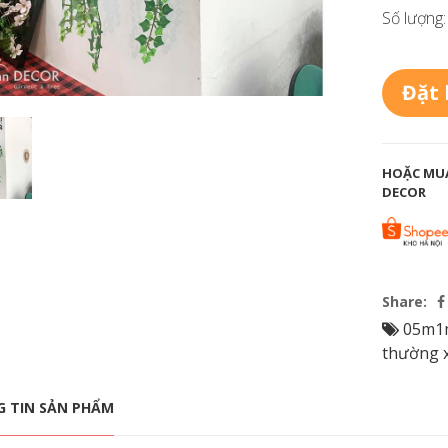
Số lượng:
Đặt
HOẶC MUA
DECOR
Share:
05m1
thường 
 TIN SẢN PHẨM