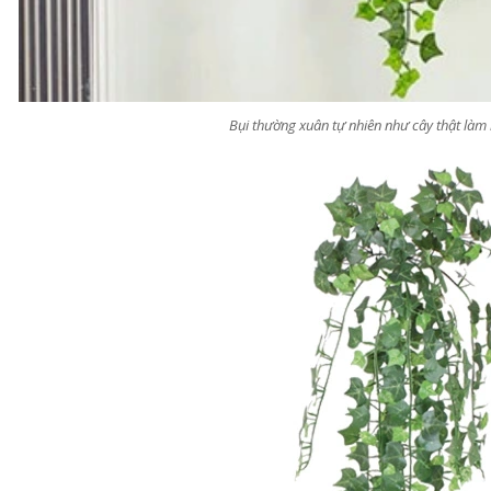
Cây Hoa Decor- Cây Hoa
Cây Hoa Thiết Kế- Cây
Bụi thường xuân tự nhiên như cây thật là
Trà Giả Thiết Kế Căn Hộ,
Đỗ Quyên Giả Thiết Kế
Trang Trí Tinh Tế, Màu
Tiểu Cảnh Căn Hộ Đẹp
Sắc Ấm Cúng (80cm)-
Tự Nhiên (2m)- CC1174
2.950.000₫
4.647.000₫
₫
₫
Cây Giả Decor- Cây Hoa
Cây Hoa Giả- Cây Hoa
Rum Giả Trang Trí Cửa
Mộc Lan Giả Decor Nhà
Hiệu Nổi Bật (140cm)-
Cửa Sang Trọng
CC1148
(160cm)- CC1215
1.650.000₫
2.414.000₫
₫
₫