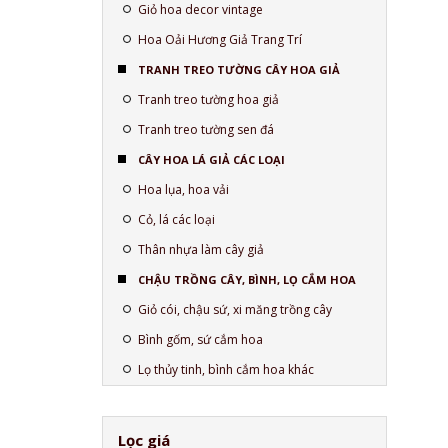
Giỏ hoa decor vintage
Hoa Oải Hương Giả Trang Trí
TRANH TREO TƯỜNG CÂY HOA GIẢ
Tranh treo tường hoa giả
Tranh treo tường sen đá
CÂY HOA LÁ GIẢ CÁC LOẠI
Hoa lụa, hoa vải
Cỏ, lá các loại
Thân nhựa làm cây giả
CHẬU TRỒNG CÂY, BÌNH, LỌ CẮM HOA
Giỏ cói, chậu sứ, xi măng trồng cây
Bình gốm, sứ cắm hoa
Lọ thủy tinh, bình cắm hoa khác
Lọc giá