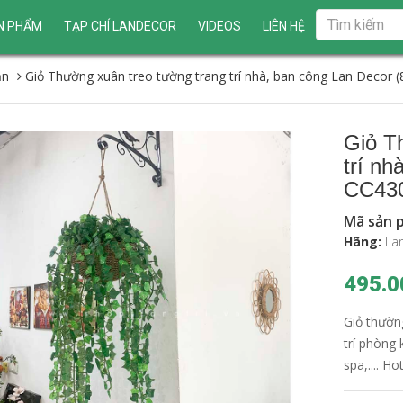
N PHẨM
TẠP CHÍ LANDECOR
VIDEOS
LIÊN HỆ
ần
Giỏ Thường xuân treo tường trang trí nhà, ban công Lan Decor 
Giỏ T
trí nh
CC43
Mã sản 
Hãng:
La
495.0
Giỏ thườn
trí phòng 
spa,.... H