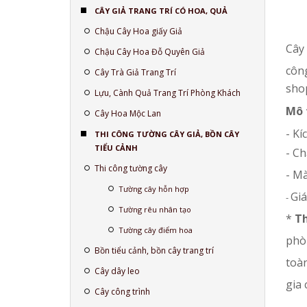
CÂY GIẢ TRANG TRÍ CÓ HOA, QUẢ
Chậu Cây Hoa giấy Giả
Cây
Chậu Cây Hoa Đỗ Quyên Giả
công
Cây Trà Giả Trang Trí
shop
Lựu, Cành Quả Trang Trí Phòng Khách
Mô 
Cây Hoa Mộc Lan
- K
THI CÔNG TƯỜNG CÂY GIẢ, BỒN CÂY
TIỂU CẢNH
- Ch
Thi công tường cây
- Mà
Tường cây hỗn hợp
Giá
-
Tường rêu nhân tạo
*
T
Tường cây điểm hoa
phòn
Bồn tiểu cảnh, bồn cây trang trí
toà
Cây dây leo
gia 
Cây công trình