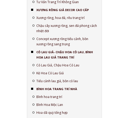
Tư Vấn Trang Trí Không Gian
XƯƠNG RỒNG GIẢ DECOR CAO CẤP
Xương rồng, hoa đá, rêu trang trí
Chậu cây xương rồng, sen đá phong cách
nhiệt đới
Concept xương rồng tiểu cảnh, bồn
xương rồng sang trọng
CỎ LAU GIẢ- CHẬU HOA CỎ LAU, BÌNH
HOA LAU GIẢ TRANG TRÍ
Cỏ Lau Giả, Chậu Hoa Cỏ Lau
Kệ Hoa Cỏ Lau Giả
Tiểu cảnh lau giả, bồn cỏ lau
BÌNH HOA TRANG TRÍ NHÀ
Bình hoa trang trí
Bình Hoa Mộc Lan
Hoa dã quỳ tổng hợp