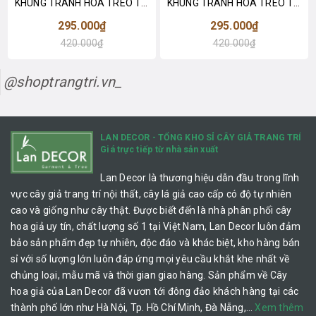
KHUNG TRANH HOA TREO TƯỜNG LAN DECOR- KTH028
KHUNG TRANH HOA TREO TRANG TRÍ NHÀ ĐẸP - KTH029
295.000₫
295.000₫
420.000₫
420.000₫
@shoptrangtri.vn_
LAN DECOR - TỔNG KHO SỈ CÂY GIẢ TRANG TRÍ
Giá trực tiếp từ nhà sản xuất
Lan Decor là thương hiệu dẫn đầu trong lĩnh
vực cây giả trang trí nội thất, cây lá giả cao cấp có độ tự nhiên
cao và giống như cây thật. Được biết đến là nhà phân phối cây
hoa giả uy tín, chất lượng số 1 tại Việt Nam, Lan Decor luôn đảm
bảo sản phẩm đẹp tự nhiên, độc đáo và khác biệt, kho hàng bán
sỉ với số lượng lớn luôn đáp ứng mọi yêu cầu khắt khe nhất về
chủng loại, mẫu mã và thời gian giao hàng. Sản phẩm về Cây
hoa giả của Lan Decor đã vươn tới đông đảo khách hàng tại các
thành phố lớn như Hà Nội, Tp. Hồ Chí Minh, Đà Nẵng,…
Xem thêm