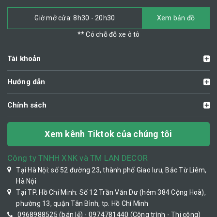
Giờ mở cửa: 8h30 - 20h30
Xem bản đồ
** Có chỗ đỗ xe ô tô
Tài khoản
Hướng dẫn
Chính sách
Xem kênh Tiktok của chúng tôi
Công ty TNHH XNK và TM LAN DECOR
Tại Hà Nội: số 52 đường 23, thành phố Giao lưu, Bắc Từ Liêm,
Hà Nội
Tại TP. Hồ Chí Minh: Số 12 Trần Văn Dư (hẻm 384 Cộng Hoà),
phường 13, quận Tân Bình, tp. Hồ Chí Minh
0968988525 (bán lẻ) - 0974781440 (Công trình - Thi công)