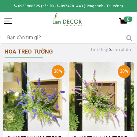
0968988525 (bán lẻ)
-
0974781440 (Công trình - Thi công)
0
Tìm thấy
2
sản phẩm
HOA TREO TƯỜNG
30%
30%