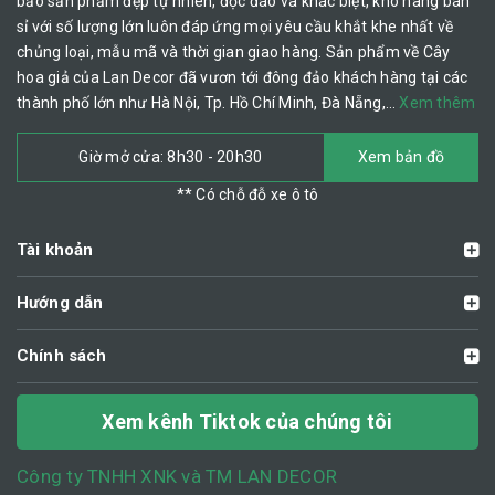
bảo sản phẩm đẹp tự nhiên, độc đáo và khác biệt, kho hàng bán
sỉ với số lượng lớn luôn đáp ứng mọi yêu cầu khắt khe nhất về
chủng loại, mẫu mã và thời gian giao hàng. Sản phẩm về Cây
hoa giả của Lan Decor đã vươn tới đông đảo khách hàng tại các
thành phố lớn như Hà Nội, Tp. Hồ Chí Minh, Đà Nẵng,…
Xem thêm
Giờ mở cửa: 8h30 - 20h30
Xem bản đồ
** Có chỗ đỗ xe ô tô
Tài khoản
Hướng dẫn
Chính sách
Xem kênh Tiktok của chúng tôi
Công ty TNHH XNK và TM LAN DECOR