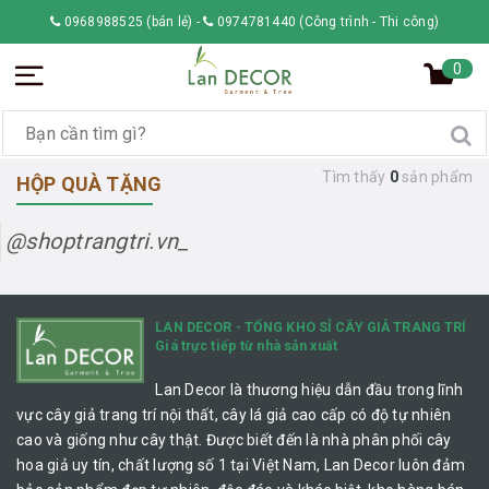
0968988525 (bán lẻ)
-
0974781440 (Công trình - Thi công)
0
Tìm thấy
0
sản phẩm
HỘP QUÀ TẶNG
@shoptrangtri.vn_
LAN DECOR - TỔNG KHO SỈ CÂY GIẢ TRANG TRÍ
Giá trực tiếp từ nhà sản xuất
Lan Decor là thương hiệu dẫn đầu trong lĩnh
vực cây giả trang trí nội thất, cây lá giả cao cấp có độ tự nhiên
cao và giống như cây thật. Được biết đến là nhà phân phối cây
hoa giả uy tín, chất lượng số 1 tại Việt Nam, Lan Decor luôn đảm