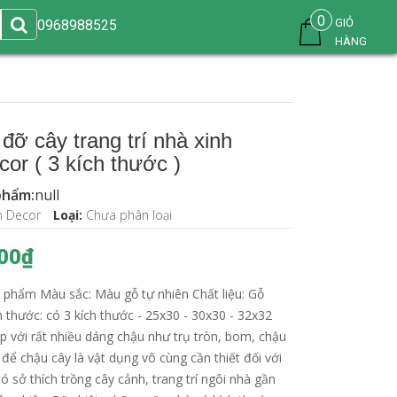
0
GIỎ
0968988525
HÀNG
đỡ cây trang trí nhà xinh
or ( 3 kích thước )
phẩm:
null
n Decor
Loại:
Chưa phân loại
00₫
 phẩm Màu sắc: Màu gỗ tự nhiên Chất liệu: Gỗ
h thước: có 3 kích thước - 25x30 - 30x30 - 32x32
p với rất nhiều dáng chậu như trụ tròn, bom, chậu
để chậu cây là vật dụng vô cùng cần thiết đối với
ó sở thích trồng cây cảnh, trang trí ngôi nhà gần