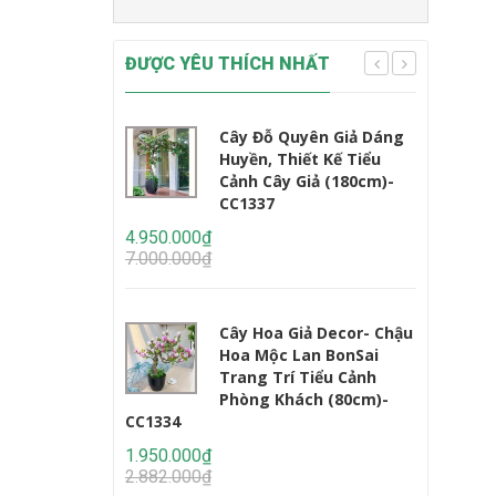
ĐƯỢC YÊU THÍCH NHẤT
Cây Đỗ Quyên Giả Dáng
Huyền, Thiết Kế Tiểu
Cảnh Cây Giả (180cm)-
CC1337
CC1233
4.950.000₫
7.000.000₫
2.450.000
3.235.000
Cây Hoa Giả Decor- Chậu
Hoa Mộc Lan BonSai
Trang Trí Tiểu Cảnh
Phòng Khách (80cm)-
CC1334
1.950.000₫
2.950.000
2.882.000₫
4.647.000