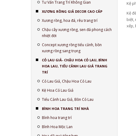
Tư Vấn Trang Trí Không Gian
Kệ ph
XƯƠNG RỒNG GIẢ DECOR CAO CẤP
Kệ để
biệt,
Xương rồng, hoa đá, rêu trang trí
xếp, 
Chậu cây xương rồng, sen đá phong cách
nhiệt đới
Concept xương rồng tiểu cảnh, bồn
xương rồng sang trọng
CỎ LAU GIẢ- CHẬU HOA CỎ LAU, BÌNH
HOA LAU, TIỂU CẢNH LAU GIẢ TRANG
TRÍ
Cỏ Lau Giả, Chậu Hoa Cỏ Lau
Kệ Hoa Cỏ Lau Giả
Tiểu Cảnh Lau Giả, Bồn Cỏ Lau
BÌNH HOA TRANG TRÍ NHÀ
Bình hoa trang trí
Bình Hoa Mộc Lan
Hoa dã quỳ tổng hợp