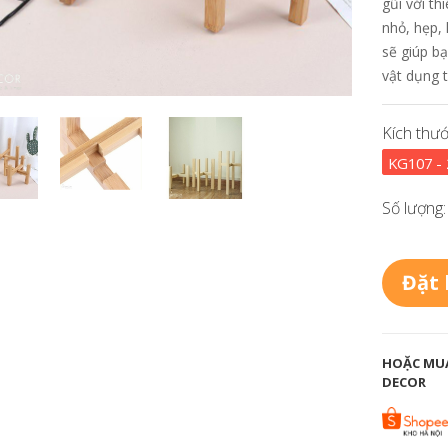
gũi với th
nhỏ, hẹp, 
sẽ giúp bạ
vật dụng tr
Kích thướ
KG107 -
Số lượng:
Đặt
HOẶC MUA
DECOR