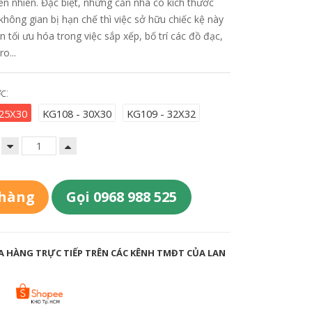
iên nhiên. Đặc biệt, những căn nhà có kích thước
không gian bị hạn chế thì việc sở hữu chiếc kệ này
n tối ưu hóa trong việc sắp xếp, bố trí các đồ đạc,
o...
c:
 25X30
KG108 - 30X30
KG109 - 32X32
 hàng
Gọi 0968 988 525
 HÀNG TRỰC TIẾP TRÊN CÁC KÊNH TMĐT CỦA LAN