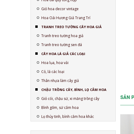
Giỏ hoa decor vintage
Hoa Oải Hương Giả Trang Trí
TRANH TREO TƯỜNG CÂY HOA GIẢ
Tranh treo tường hoa giả
Tranh treo tường sen đá
CÂY HOA LÁ GIẢ CÁC LOẠI
Hoa lụa, hoa vải
Cỏ, lá các loại
Thân nhựa làm cây giả
CHẬU TRỒNG CÂY, BÌNH, LỌ CẮM HOA
SẢN 
Giỏ cói, chậu sứ, xi măng trồng cây
Bình gốm, sứ cắm hoa
Lọ thủy tinh, bình cắm hoa khác