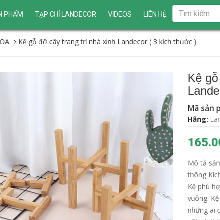
N PHẨM
TẠP CHÍ LANDECOR
VIDEOS
LIÊN HỆ
HOA
Kệ gỗ đỡ cây trang trí nhà xinh Landecor ( 3 kích thước )
Kệ gỗ 
Landec
Mã sản 
Hãng:
La
165.0
Mô tả sản
thông Kíc
Kệ phù hợ
vuông. Kệ 
những ai c