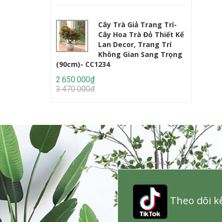
Cây Trà Giả Trang Trí-
Cây Hoa Trà Đỏ Thiết Kế
Lan Decor, Trang Trí
Không Gian Sang Trọng
(90cm)- CC1234
Lớn (220c
2.650.000₫
2.950.000
3.470.000₫
4.647.000
Theo dõi kê