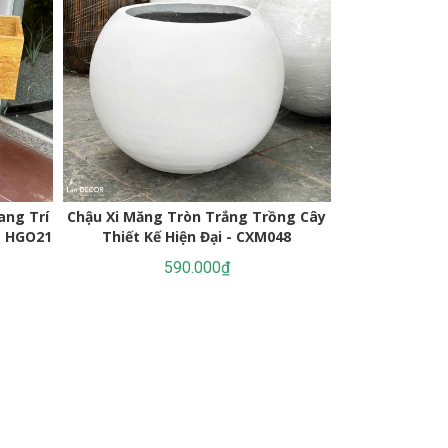
Chậu Xi Măng 
ang Trí
Chậu Xi Măng Tròn Trắng Trồng Cây
Decor Không G
- HGO21
Thiết Kế Hiện Đại - CXM048
(37x4
590.000₫