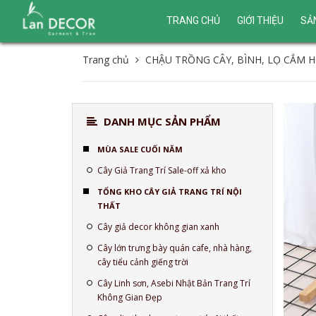
TRANG CHỦ
GIỚI THIỆU
SẢ
Trang chủ
CHẬU TRỒNG CÂY, BÌNH, LỌ CẮM 
DANH MỤC SẢN PHẨM
MÙA SALE CUỐI NĂM
Cây Giả Trang Trí Sale-off xả kho
TỔNG KHO CÂY GIẢ TRANG TRÍ NỘI
THẤT
Cây giả decor không gian xanh
Cây lớn trưng bày quán cafe, nhà hàng,
cây tiểu cảnh giếng trời
Cây Linh sơn, Asebi Nhật Bản Trang Trí
Không Gian Đẹp