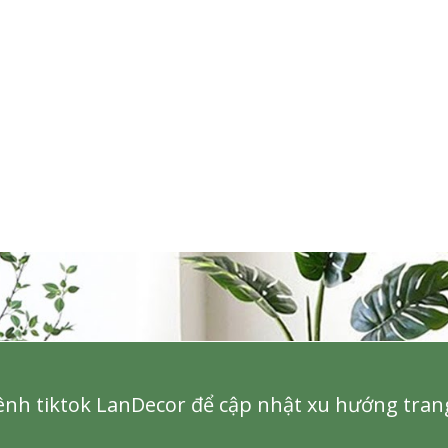
Cây Giả Decor- Cây Lan 
Cây Hoa Thiết Kế- Cây
Giả Trang Trí Tiểu Cảnh
Hoa Giấy Dáng Huyền
Văn Phòng (165cm)-
Thân Gỗ Tự Nhiên, Thiết
CC1137
Kế Tiểu Cảnh Không Gian
1.990.000₫
m)- CC1190
2.842.000₫
₫
₫
nh tiktok LanDecor để cập nhật xu hướng trang 