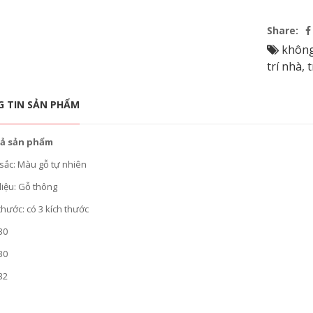
Share:
không
trí nhà
,
t
 TIN SẢN PHẨM
ả sản phẩm
sắc: Màu gỗ tự nhiên
liệu: Gỗ thông
thước: có 3 kích thước
30
30
32