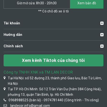
Giờ mở cửa: 8h30 - 20h30
Xem bản đồ
** Có chỗ đỗ xe ô tô
Tài khoản
Hướng dẫn
Chính sách
Xem kênh Tiktok của chúng tôi
Công ty TNHH XNK và TM LAN DECOR
Tại Hà Nội: số 52 đường 23, thành phố Giao lưu, Bắc Từ Liêm,
Hà Nội
Tại TP. Hồ Chí Minh: Số 12 Trần Văn Dư (hẻm 384 Cộng Hoà),
phường 13, quận Tân Bình, tp. Hồ Chí Minh
0968988525 (bán lẻ) - 0974781440 (Công trình - Thi công)
landecor.info@gmail.com