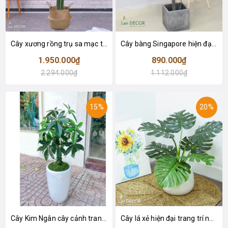
Cây xương rồng trụ sa mạc trang trí loại 2 tay (155cm) - LC2912
Cây bàng Singapore hiện đại trang trí nhà đẹp (120cm) - LC2913
1.950.000₫
890.000₫
2.294.000₫
1.112.000₫
15%
20%
Cây Kim Ngân cây cảnh trang trí nhà đẹp (80cm) - LC1990
Cây lá xẻ hiện đại trang trí nhà (65cm) - LC3022