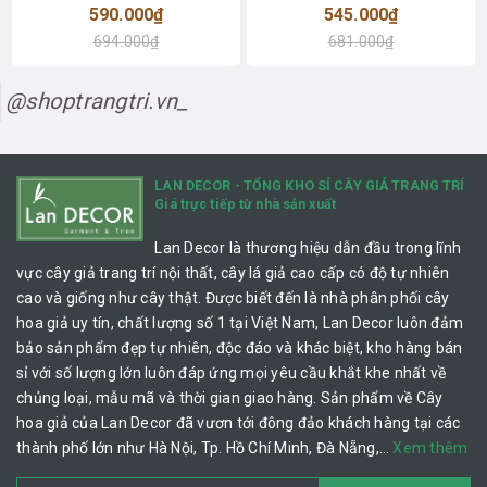
590.000₫
545.000₫
694.000₫
681.000₫
@shoptrangtri.vn_
LAN DECOR - TỔNG KHO SỈ CÂY GIẢ TRANG TRÍ
Giá trực tiếp từ nhà sản xuất
Lan Decor là thương hiệu dẫn đầu trong lĩnh
vực cây giả trang trí nội thất, cây lá giả cao cấp có độ tự nhiên
cao và giống như cây thật. Được biết đến là nhà phân phối cây
hoa giả uy tín, chất lượng số 1 tại Việt Nam, Lan Decor luôn đảm
bảo sản phẩm đẹp tự nhiên, độc đáo và khác biệt, kho hàng bán
sỉ với số lượng lớn luôn đáp ứng mọi yêu cầu khắt khe nhất về
chủng loại, mẫu mã và thời gian giao hàng. Sản phẩm về Cây
hoa giả của Lan Decor đã vươn tới đông đảo khách hàng tại các
thành phố lớn như Hà Nội, Tp. Hồ Chí Minh, Đà Nẵng,…
Xem thêm