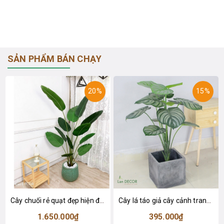
SẢN PHẨM BÁN CHẠY
20%
15%
Cây chuối rẻ quạt đẹp hiện đại trang trí 1m8 - LC3019 (Gồm 12 lá)
Cây lá táo giả cây cảnh trang trí nội thất (85cm) - LC2683-1
1.650.000₫
395.000₫