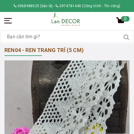
0968988525 (bán lẻ)
-
0974781440 (Công trình - Thi công)
0
REN04 - REN TRANG TRÍ (5 CM)