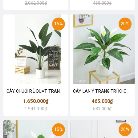
2.062.000₫
465.000₫
15%
20%
CÂY CHUỐI RẺ QUẠT TRANG TRÍ 1M6 (gồm 3 nhánh) - LC3017
CÂY LAN Ý TRANG TRÍ KHÔNG GIAN HIỆN ĐẠI SANG TRỌNG (70cm) - LC2926
1.650.000₫
465.000₫
1.941.000₫
581.000₫
15%
20%