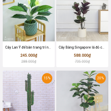
Cây Lan Ý để bàn trang trí nhà sang trọng (55cm) - LC2925-1
Cây Bàng Singapore lá đỏ cây giả trang trí Lan Decor (110cm) - LC2918-1
245.000₫
588.000₫
288.000₫
735.000₫
15%
20%