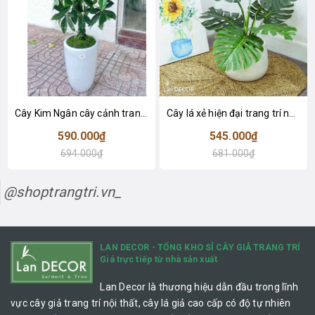
Cây Kim Ngân cây cảnh trang trí nhà đẹp (80cm) - LC1990
Cây lá xẻ hiện đại trang trí nhà (65cm) - LC3022
590.000₫
545.000₫
694.000₫
681.000₫
@shoptrangtri.vn_
LAN DECOR - TỔNG KHO SỈ CÂY GIẢ TRANG TRÍ
Giá trực tiếp từ nhà sản xuất
Lan Decor là thương hiệu dẫn đầu trong lĩnh
vực cây giả trang trí nội thất, cây lá giả cao cấp có độ tự nhiên