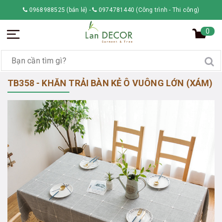
0968988525 (bán lẻ)
-
0974781440 (Công trình - Thi công)
0
TB358 - KHĂN TRẢI BÀN KẺ Ô VUÔNG LỚN (XÁM)