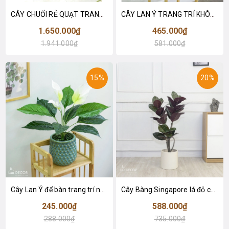
CÂY CHUỐI RẺ QUẠT TRANG TRÍ 1M6 (gồm 3 nhánh) - LC3017
CÂY LAN Ý TRANG TRÍ KHÔNG GIAN HIỆN ĐẠI SANG TRỌNG (70cm) - LC2926
1.650.000₫
465.000₫
1.941.000₫
581.000₫
15%
20%
Cây Lan Ý để bàn trang trí nhà sang trọng (55cm) - LC2925-1
Cây Bàng Singapore lá đỏ cây giả trang trí Lan Decor (110cm) - LC2918-1
245.000₫
588.000₫
288.000₫
735.000₫