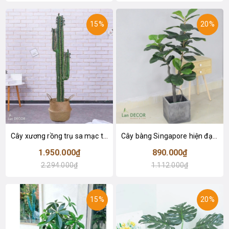
15%
20%
Cây xương rồng trụ sa mạc trang trí loại 2 tay (155cm) - LC2912
Cây bàng Singapore hiện đại trang trí nhà đẹp (120cm) - LC2913
1.950.000₫
890.000₫
2.294.000₫
1.112.000₫
15%
20%