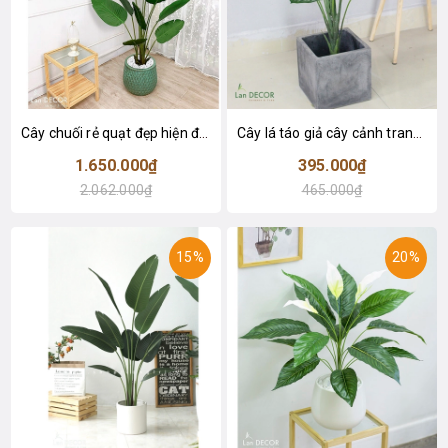
Cây chuối rẻ quạt đẹp hiện đại trang trí 1m8 - LC3019 (Gồm 12 lá)
Cây lá táo giả cây cảnh trang trí nội thất (85cm) - LC2683-1
1.650.000₫
395.000₫
2.062.000₫
465.000₫
15%
20%