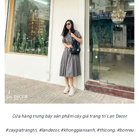
Cửa hàng trưng bày sản phẩm cây giả trang trí Lan Decor
#caygiatrangtri, #landecor, #khonggianxanh, #thicong, #bonreu