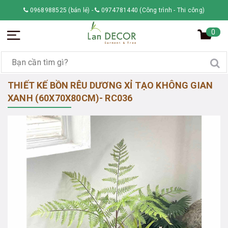
0968988525 (bán lẻ)
-
0974781440 (Công trình - Thi công)
0
THIẾT KẾ BỒN RÊU DƯƠNG XỈ TẠO KHÔNG GIAN
XANH (60X70X80CM)- RC036