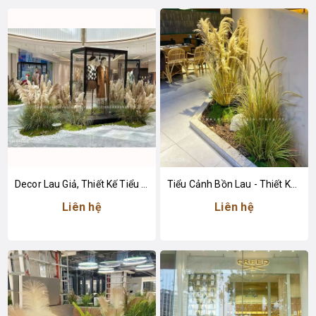
Decor Lau Giả, Thiết Kế Tiểu Cảnh Khu Vực Trưng Bày Tăng Sức Hút
Tiểu Cảnh Bồn Lau - Thiết Kế Tiểu Cảnh Lau Giả Decor Không Gian Tạo Điểm Nhấn
Liên hệ
Liên hệ