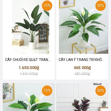
15%
20%
CÂY CHUỐI RẺ QUẠT TRANG TRÍ 1M6 (gồm 3 nhánh) - LC3017
CÂY LAN Ý TRANG TRÍ KHÔNG GIAN HIỆN ĐẠI SANG TRỌNG (70cm) - LC2926
1.650.000₫
465.000₫
1.941.000₫
581.000₫
15%
20%