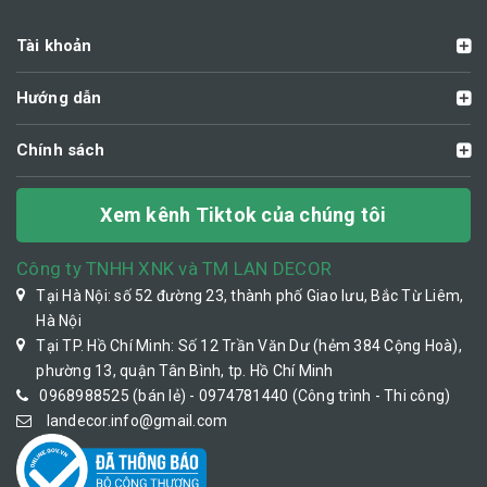
Tài khoản
Hướng dẫn
Chính sách
Xem kênh Tiktok của chúng tôi
Công ty TNHH XNK và TM LAN DECOR
Tại Hà Nội: số 52 đường 23, thành phố Giao lưu, Bắc Từ Liêm,
Hà Nội
Tại TP. Hồ Chí Minh: Số 12 Trần Văn Dư (hẻm 384 Cộng Hoà),
phường 13, quận Tân Bình, tp. Hồ Chí Minh
0968988525 (bán lẻ) - 0974781440 (Công trình - Thi công)
landecor.info@gmail.com