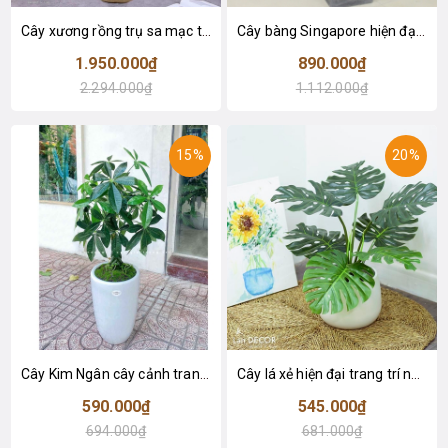
Cây xương rồng trụ sa mạc trang trí loại 2 tay (155cm) - LC2912
Cây bàng Singapore hiện đại trang trí nhà đẹp (120cm) - LC2913
1.950.000₫
890.000₫
2.294.000₫
1.112.000₫
15%
20%
Cây Kim Ngân cây cảnh trang trí nhà đẹp (80cm) - LC1990
Cây lá xẻ hiện đại trang trí nhà (65cm) - LC3022
590.000₫
545.000₫
694.000₫
681.000₫