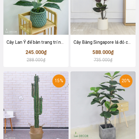
Cây Lan Ý để bàn trang trí nhà sang trọng (55cm) - LC2925-1
Cây Bàng Singapore lá đỏ cây giả trang trí Lan Decor (110cm) - LC2918-1
245.000₫
588.000₫
288.000₫
735.000₫
15%
20%