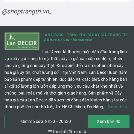
@shoptrangtri.vn_
LAN DECOR - TỔNG KHO SỈ CÂY GIẢ TRANG TRÍ
Giá trực tiếp từ nhà sản xuất
Lan Decor là thương hiệu dẫn đầu trong lĩnh
vực cây giả trang trí nội thất, cây lá giả cao cấp có độ tự nhiên
cao và giống như cây thật. Được biết đến là nhà phân phối cây
hoa giả uy tín, chất lượng số 1 tại Việt Nam, Lan Decor luôn đảm
bảo sản phẩm đẹp tự nhiên, độc đáo và khác biệt, kho hàng bán
sỉ với số lượng lớn luôn đáp ứng mọi yêu cầu khắt khe nhất về
chủng loại, mẫu mã và thời gian giao hàng. Sản phẩm về Cây
hoa giả của Lan Decor đã vươn tới đông đảo khách hàng tại các
thành phố lớn như Hà Nội, Tp. Hồ Chí Minh, Đà Nẵng,…
Xem thêm
Giờ mở cửa: 8h30 - 20h30
Xem bản đồ
** Có chỗ đỗ xe ô tô