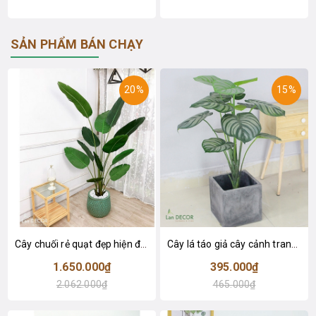
SẢN PHẨM BÁN CHẠY
20%
15%
Cây chuối rẻ quạt đẹp hiện đại trang trí 1m8 - LC3019 (Gồm 12 lá)
Cây lá táo giả cây cảnh trang trí nội thất (85cm) - LC2683-1
1.650.000₫
395.000₫
2.062.000₫
465.000₫