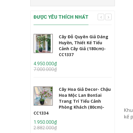
ĐƯỢC YÊU THÍCH NHẤT
Cây Đỗ Quyên Giả Dáng
Huyền, Thiết Kế Tiểu
Cảnh Cây Giả (180cm)-
CC1337
CC1233
4.950.000₫
7.000.000₫
2.450.000
3.235.000
Cây Hoa Giả Decor- Chậu
Hoa Mộc Lan BonSai
Trang Trí Tiểu Cảnh
Phòng Khách (80cm)-
Khu
CC1334
kế p
1.950.000₫
2.950.000
2.882.000₫
4.647.000