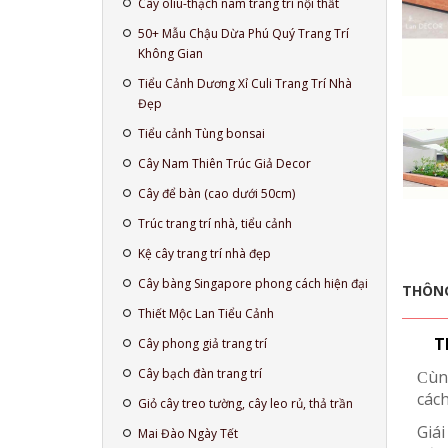
Cây oliu-thạch nam trang trí nội thất
50+ Mẫu Chậu Dừa Phú Quý Trang Trí
Không Gian
Tiểu Cảnh Dương Xỉ Culi Trang Trí Nhà
Đẹp
Tiểu cảnh Tùng bonsai
Cây Nam Thiên Trúc Giả Decor
Cây để bàn (cao dưới 50cm)
Trúc trang trí nhà, tiểu cảnh
Kệ cây trang trí nhà đẹp
Cây bàng Singapore phong cách hiện đại
THÔNG
Thiết Mộc Lan Tiểu Cảnh
T
Cây phong giả trang trí
Cây bạch đàn trang trí
ùn
C
các
Giỏ cây treo tường, cây leo rủ, thả trần
Giá
Mai Đào Ngày Tết