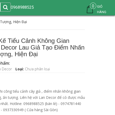
0
GIỎ
0968988525
HÀNG
Tượng, Hiện Đại
 Kế Tiểu Cảnh Không Gian
 Decor Lau Giả Tạo Điểm Nhấn
ợng, Hiện Đại
phẩm:
n Decor
Loại:
Chưa phân loại
thi công tiểu cảnh cây giả , điểm nhấn không gian
g, ấn tượng. Liên hệ với Lan Decor để có được mẫu
 nhất. Hotline: 0968988525 (bán lẻ) - 0974781440
) - 0937330949 ( Cửa hàng Sài Gòn)