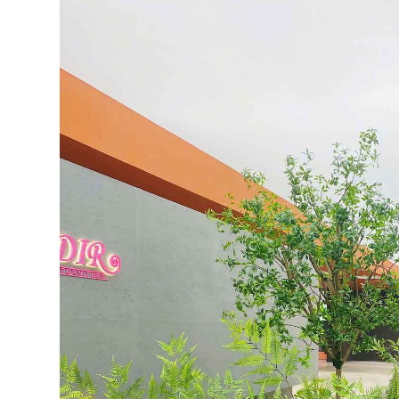
Cây Giả Decor- Cây Lan 
Cây Hoa Thiết Kế- Cây
Giả Trang Trí Tiểu Cảnh
Hoa Giấy Dáng Huyền
Văn Phòng (165cm)-
Thân Gỗ Tự Nhiên, Thiết
CC1137
Kế Tiểu Cảnh Không Gian
1.990.000₫
m)- CC1190
2.842.000₫
₫
₫