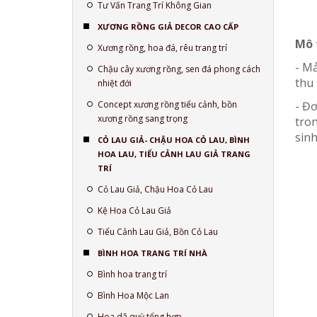
Tư Vấn Trang Trí Không Gian
XƯƠNG RỒNG GIẢ DECOR CAO CẤP
Mô 
Xương rồng, hoa đá, rêu trang trí
- Mả
Chậu cây xương rồng, sen đá phong cách
thu 
nhiệt đới
- Đơ
Concept xương rồng tiểu cảnh, bồn
xương rồng sang trọng
tron
sin
CỎ LAU GIẢ- CHẬU HOA CỎ LAU, BÌNH
HOA LAU, TIỂU CẢNH LAU GIẢ TRANG
TRÍ
Cỏ Lau Giả, Chậu Hoa Cỏ Lau
Kệ Hoa Cỏ Lau Giả
Tiểu Cảnh Lau Giả, Bồn Cỏ Lau
BÌNH HOA TRANG TRÍ NHÀ
Bình hoa trang trí
Bình Hoa Mộc Lan
Hoa dã quỳ tổng hợp