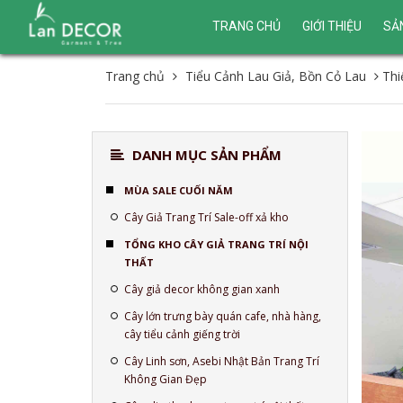
TRANG CHỦ
GIỚI THIỆU
SẢ
Trang chủ
Tiểu Cảnh Lau Giả, Bồn Cỏ Lau
Thi
DANH MỤC SẢN PHẨM
MÙA SALE CUỐI NĂM
Cây Giả Trang Trí Sale-off xả kho
TỔNG KHO CÂY GIẢ TRANG TRÍ NỘI
THẤT
Cây giả decor không gian xanh
Cây lớn trưng bày quán cafe, nhà hàng,
cây tiểu cảnh giếng trời
Cây Linh sơn, Asebi Nhật Bản Trang Trí
Không Gian Đẹp