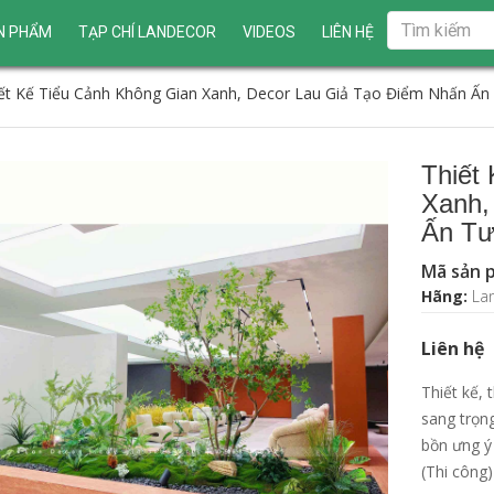
N PHẨM
TẠP CHÍ LANDECOR
VIDEOS
LIÊN HỆ
ết Kế Tiểu Cảnh Không Gian Xanh, Decor Lau Giả Tạo Điểm Nhấn Ấn 
Thiết
Xanh,
Ấn Tư
Mã sản 
Hãng:
La
Liên hệ
Thiết kế, 
sang trọn
bồn ưng ý
(Thi công