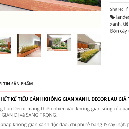
Share:
lande
xanh
,
ti
Bồn cây 
 TIN SẢN PHẨM
HIẾT KẾ TIỂU CẢNH KHÔNG GIAN XANH, DECOR LAU GIẢ
g Lan Decor mang thiên nhiên vào không gian sống của bạn
h GIẢN DỊ và SANG TRỌNG.
i pháp không gian xanh độc đáo, chi phí rẻ bằng ½ cây
hật, 
t