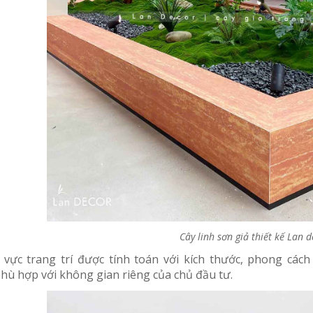
Cây Hoa Decor- Cây Hoa
Cây Hoa Thiết Kế- Cây
Trà Giả Thiết Kế Căn Hộ,
Đỗ Quyên Giả Thiết Kế
Trang Trí Tinh Tế, Màu
Tiểu Cảnh Căn Hộ Đẹp
Sắc Ấm Cúng (80cm)-
Tự Nhiên (2m)- CC1174
2.950.000₫
4.647.000₫
₫
₫
Cây Giả Decor- Cây Hoa
Cây Hoa Giả- Cây Hoa
Rum Giả Trang Trí Cửa
Cây linh sơn giả thiết kế Lan 
Mộc Lan Giả Decor Nhà
Hiệu Nổi Bật (140cm)-
Cửa Sang Trọng
CC1148
 vực trang trí được tính toán với kích thước, phong cách
(160cm)- CC1215
hù hợp với không gian riêng của chủ đầu tư.
1.650.000₫
2.414.000₫
₫
₫