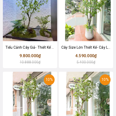
Tiểu Cảnh Cây Giả- Thiết Kế Tiểu Cảnh Cây Linh Sơn Giả Decor Không Gian Sống Xanh - RC143
Cây Size Lớn Thiết Kế- Cây Linh Sơn Giả Trưng Bày Không Gian Xanh (200cm)- CC1251
9.800.000₫
4.590.000₫
10.888.000₫
5.400.000₫
10%
10%