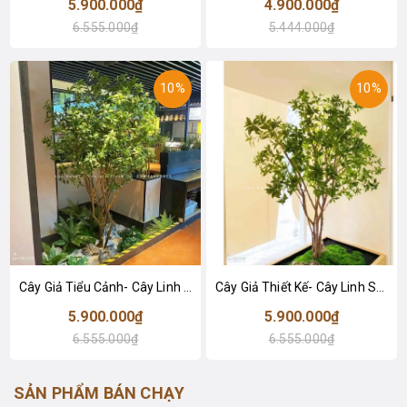
5.900.000₫
4.900.000₫
6.555.000₫
5.444.000₫
10%
10%
Cây Giả Tiểu Cảnh- Cây Linh Sơn Thiết Kế Tiểu Cảnh Văn Phòng Xanh (250cm)- CC1165
Cây Giả Thiết Kế- Cây Linh Sơn Thiết Kế Tiểu Cảnh, Nâng Tầm Giá Trị Công Trình (220cm)- CC1164
5.900.000₫
5.900.000₫
6.555.000₫
6.555.000₫
SẢN PHẨM BÁN CHẠY