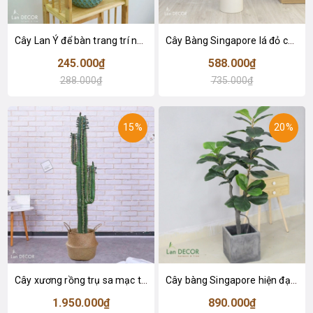
Cây Lan Ý để bàn trang trí nhà sang trọng (55cm) - LC2925-1
Cây Bàng Singapore lá đỏ cây giả trang trí Lan Decor (110cm) - LC2918-1
245.000₫
588.000₫
288.000₫
735.000₫
15%
20%
Cây xương rồng trụ sa mạc trang trí loại 2 tay (155cm) - LC2912
Cây bàng Singapore hiện đại trang trí nhà đẹp (120cm) - LC2913
1.950.000₫
890.000₫