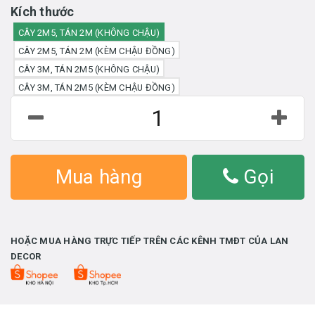
Kích thước
CÂY 2M5, TÁN 2M (KHÔNG CHẬU)
CÂY 2M5, TÁN 2M (KÈM CHẬU ĐỒNG)
CÂY 3M, TÁN 2M5 (KHÔNG CHẬU)
CÂY 3M, TÁN 2M5 (KÈM CHẬU ĐỒNG)
Mua hàng
Gọi
HOẶC MUA HÀNG TRỰC TIẾP TRÊN CÁC KÊNH TMĐT CỦA LAN
DECOR