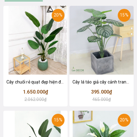
20%
15%
Cây chuối rẻ quạt đẹp hiện đại trang trí 1m8 - LC3019 (Gồm 12 lá)
Cây lá táo giả cây cảnh trang trí nội thất (85cm) - LC2683-1
1.650.000₫
395.000₫
2.062.000₫
465.000₫
15%
20%