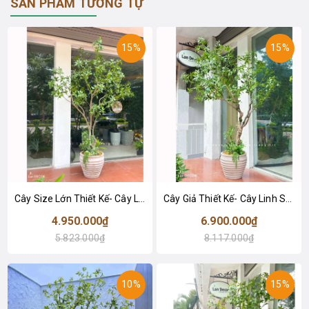
SẢN PHẨM TƯƠNG TỰ
15%
15%
Cây Size Lớn Thiết Kế- Cây Linh Sơn Giả Decor Tiểu Cảnh, Thiết Kế Theo Yêu Cầu (220cm)- CC1378
Cây Giả Thiết Kế- Cây Linh Sơn Tiểu Cảnh Thiết Kế Không Gian Đẹp (220cm)- CC1355
4.950.000₫
6.900.000₫
5.823.000₫
8.117.000₫
10%
15%