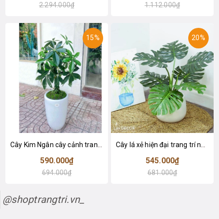
2.294.000₫
1.112.000₫
15%
20%
Cây Kim Ngân cây cảnh trang trí nhà đẹp (80cm) - LC1990
Cây lá xẻ hiện đại trang trí nhà (65cm) - LC3022
590.000₫
545.000₫
694.000₫
681.000₫
@shoptrangtri.vn_