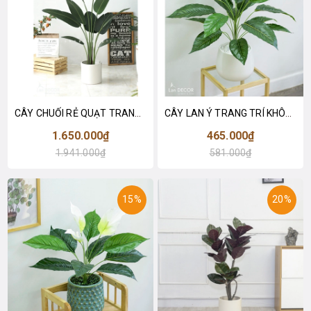
CÂY CHUỐI RẺ QUẠT TRANG TRÍ 1M6 (gồm 3 nhánh) - LC3017
CÂY LAN Ý TRANG TRÍ KHÔNG GIAN HIỆN ĐẠI SANG TRỌNG (70cm) - LC2926
1.650.000₫
465.000₫
1.941.000₫
581.000₫
15%
20%