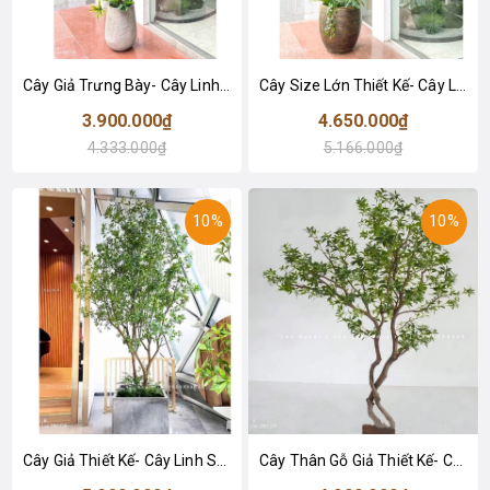
Cây Giả Trưng Bày- Cây Linh Sơn Giả Trang Trí Nội Thất, Thiết Kế Cảnh Quan Xanh (230cm)- CC1253
Cây Size Lớn Thiết Kế- Cây Linh Sơn Giả Thiết Kế Tiểu Cảnh Cửa Hiệu, Quán Cafe Tạo Không Gian Xanh (240cm)- CC1252
3.900.000₫
4.650.000₫
4.333.000₫
5.166.000₫
10%
10%
Cây Giả Thiết Kế- Cây Linh Sơn Thiết Kế Không Gian Hài Hòa, Điểm Nhấn Sáng Tạo
Cây Thân Gỗ Giả Thiết Kế- Cây Linh Sơn Tiểu Cảnh Thiết Kế Không Gian Đẹp (200cm)- CC1166