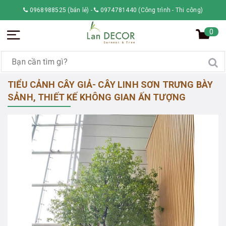
0968988525 (bán lẻ)
-
0974781440 (Công trình - Thi công)
0
TIỂU CẢNH CÂY GIẢ- CÂY LINH SƠN TRƯNG BÀY
SẢNH, THIẾT KẾ KHÔNG GIAN ẤN TƯỢNG