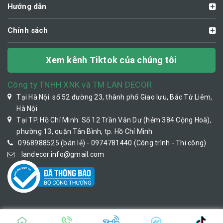
Hướng dẫn
Chính sách
Xem kênh Tiktok của chúng tôi
Công ty TNHH XNK và TM LAN DECOR
Tại Hà Nội: số 52 đường 23, thành phố Giao lưu, Bắc Từ Liêm,
Hà Nội
Tại TP. Hồ Chí Minh: Số 12 Trần Văn Dư (hẻm 384 Cộng Hoà),
phường 13, quận Tân Bình, tp. Hồ Chí Minh
0968988525 (bán lẻ) - 0974781440 (Công trình - Thi công)
landecor.info@gmail.com