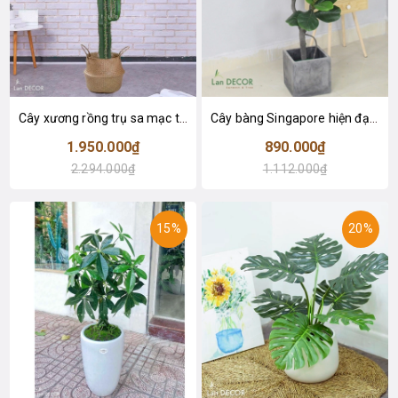
Cây xương rồng trụ sa mạc trang trí loại 2 tay (155cm) - LC2912
Cây bàng Singapore hiện đại trang trí nhà đẹp (120cm) - LC2913
1.950.000₫
890.000₫
2.294.000₫
1.112.000₫
15%
20%