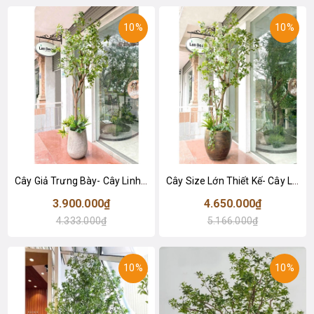
10%
10%
Cây Giả Trưng Bày- Cây Linh Sơn Giả Trang Trí Nội Thất, Thiết Kế Cảnh Quan Xanh (230cm)- CC1253
Cây Size Lớn Thiết Kế- Cây Linh Sơn Giả Thiết Kế Tiểu Cảnh Cửa Hiệu, Quán Cafe Tạo Không Gian Xanh (240cm)- CC1252
3.900.000₫
4.650.000₫
4.333.000₫
5.166.000₫
10%
10%