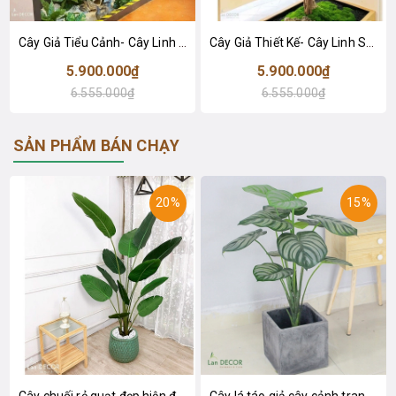
Cây Giả Tiểu Cảnh- Cây Linh Sơn Thiết Kế Tiểu Cảnh Văn Phòng Xanh (250cm)- CC1165
Cây Giả Thiết Kế- Cây Linh Sơn Thiết Kế Tiểu Cảnh, Nâng Tầm Giá Trị Công Trình (220cm)- CC1164
5.900.000₫
5.900.000₫
6.555.000₫
6.555.000₫
SẢN PHẨM BÁN CHẠY
20%
15%