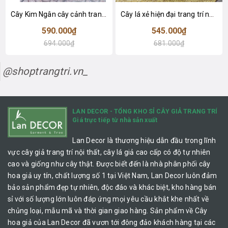
Cây Kim Ngân cây cảnh trang trí nhà đẹp (80cm) - LC1990
Cây lá xẻ hiện đại trang trí nhà (65cm) - LC3022
590.000₫
545.000₫
694.000₫
681.000₫
@shoptrangtri.vn_
LAN DECOR - TỔNG KHO SỈ CÂY GIẢ TRANG TRÍ
Giá trực tiếp từ nhà sản xuất
Lan Decor là thương hiệu dẫn đầu trong lĩnh
vực cây giả trang trí nội thất, cây lá giả cao cấp có độ tự nhiên
cao và giống như cây thật. Được biết đến là nhà phân phối cây
hoa giả uy tín, chất lượng số 1 tại Việt Nam, Lan Decor luôn đảm
bảo sản phẩm đẹp tự nhiên, độc đáo và khác biệt, kho hàng bán
sỉ với số lượng lớn luôn đáp ứng mọi yêu cầu khắt khe nhất về
chủng loại, mẫu mã và thời gian giao hàng. Sản phẩm về Cây
hoa giả của Lan Decor đã vươn tới đông đảo khách hàng tại các