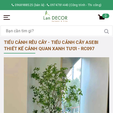
0968988525 (bán lẻ)
-
0974781440 (Công trình - Thi công)
0
TIỂU CẢNH RÊU CÂY - TIỂU CẢNH CÂY ASEBI
THIẾT KẾ CẢNH QUAN XANH TƯƠI - RC097