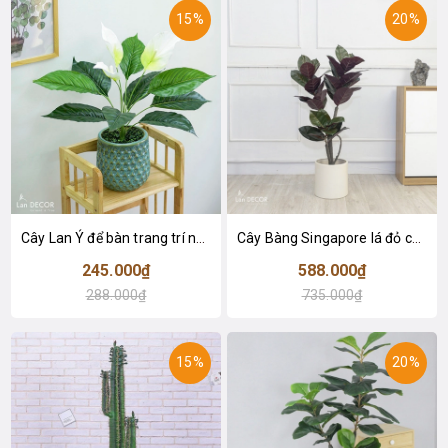
15%
20%
Cây Lan Ý để bàn trang trí nhà sang trọng (55cm) - LC2925-1
Cây Bàng Singapore lá đỏ cây giả trang trí Lan Decor (110cm) - LC2918-1
245.000₫
588.000₫
288.000₫
735.000₫
15%
20%