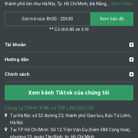
thành phố lớn như Hà Nội, Tp. Hồ Chí Minh, Đà Nẵng,…
Xem thêm
Giờ mở cửa: 8h30 - 20h30
Xem bản đồ
** Có chỗ đỗ xe ô tô
Tài khoản
Hướng dẫn
Chính sách
Xem kênh Tiktok của chúng tôi
Công ty TNHH XNK và TM LAN DECOR
Tại Hà Nội: số 52 đường 23, thành phố Giao lưu, Bắc Từ Liêm,
Hà Nội
Tại TP. Hồ Chí Minh: Số 12 Trần Văn Dư (hẻm 384 Cộng Hoà),
phường 13, quận Tân Bình, tp. Hồ Chí Minh