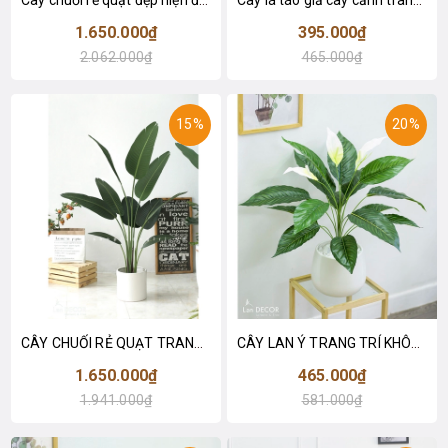
Cây chuối rẻ quạt đẹp hiện đại trang trí 1m8 - LC3019 (Gồm 12 lá)
Cây lá táo giả cây cảnh trang trí nội thất (85cm) - LC2683-1
1.650.000₫
395.000₫
2.062.000₫
465.000₫
15%
20%
CÂY CHUỐI RẺ QUẠT TRANG TRÍ 1M6 (gồm 3 nhánh) - LC3017
CÂY LAN Ý TRANG TRÍ KHÔNG GIAN HIỆN ĐẠI SANG TRỌNG (70cm) - LC2926
1.650.000₫
465.000₫
1.941.000₫
581.000₫