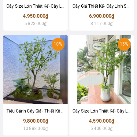
Cây Size Lớn Thiết Kế- Cây Linh Sơn Giả Decor Tiểu Cảnh, Thiết Kế Theo Yêu Cầu (220cm)- CC1378
Cây Giả Thiết Kế- Cây Linh Sơn Tiểu Cảnh Thiết Kế Không Gian Đẹp (220cm)- CC1355
4.950.000₫
6.900.000₫
5.823.000₫
8.117.000₫
10%
15%
Tiểu Cảnh Cây Giả- Thiết Kế Tiểu Cảnh Cây Linh Sơn Giả Decor Không Gian Sống Xanh - RC143
Cây Size Lớn Thiết Kế- Cây Linh Sơn Giả Trưng Bày Không Gian Xanh (200cm)- CC1251
9.800.000₫
4.590.000₫
10.888.000₫
5.400.000₫