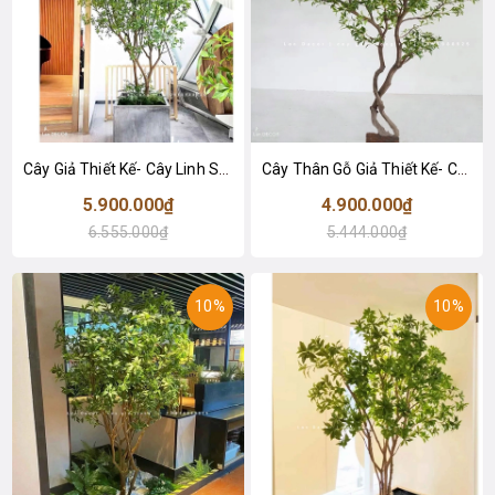
Cây Giả Thiết Kế- Cây Linh Sơn Thiết Kế Không Gian Hài Hòa, Điểm Nhấn Sáng Tạo
Cây Thân Gỗ Giả Thiết Kế- Cây Linh Sơn Tiểu Cảnh Thiết Kế Không Gian Đẹp (200cm)- CC1166
5.900.000₫
4.900.000₫
6.555.000₫
5.444.000₫
10%
10%