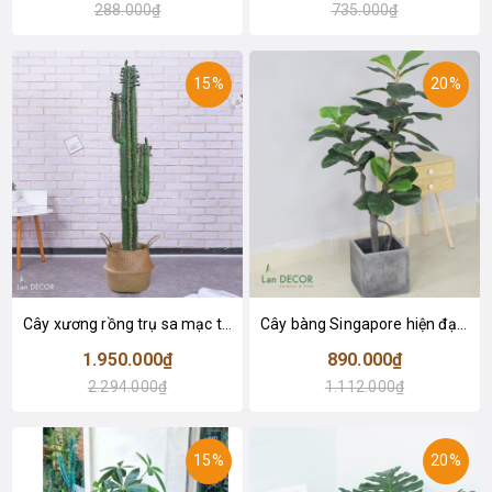
288.000₫
735.000₫
15%
20%
Cây xương rồng trụ sa mạc trang trí loại 2 tay (155cm) - LC2912
Cây bàng Singapore hiện đại trang trí nhà đẹp (120cm) - LC2913
1.950.000₫
890.000₫
2.294.000₫
1.112.000₫
15%
20%