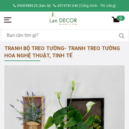
0968988525 (bán lẻ)
-
0974781440 (Công trình - Thi công)
0
TRANH BỘ TREO TƯỜNG- TRANH TREO TƯỜNG
HOA NGHỆ THUẬT, TINH TẾ