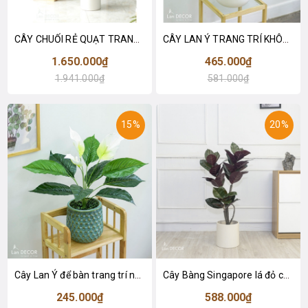
CÂY CHUỐI RẺ QUẠT TRANG TRÍ 1M6 (gồm 3 nhánh) - LC3017
CÂY LAN Ý TRANG TRÍ KHÔNG GIAN HIỆN ĐẠI SANG TRỌNG (70cm) - LC2926
1.650.000₫
465.000₫
1.941.000₫
581.000₫
15%
20%
Cây Lan Ý để bàn trang trí nhà sang trọng (55cm) - LC2925-1
Cây Bàng Singapore lá đỏ cây giả trang trí Lan Decor (110cm) - LC2918-1
245.000₫
588.000₫