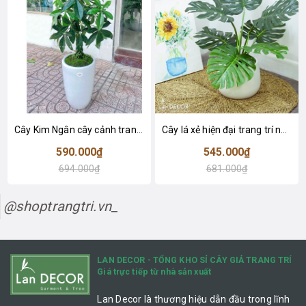
Cây Kim Ngân cây cảnh trang trí nhà đẹp (80cm) - LC1990
Cây lá xẻ hiện đại trang trí nhà (65cm) - LC3022
590.000₫
545.000₫
694.000₫
681.000₫
@shoptrangtri.vn_
LAN DECOR - TỔNG KHO SỈ CÂY GIẢ TRANG TRÍ
Giá trực tiếp từ nhà sản xuất
Lan Decor là thương hiệu dẫn đầu trong lĩnh