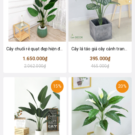
Cây chuối rẻ quạt đẹp hiện đại trang trí 1m8 - LC3019 (Gồm 12 lá)
Cây lá táo giả cây cảnh trang trí nội thất (85cm) - LC2683-1
1.650.000₫
395.000₫
2.062.000₫
465.000₫
15%
20%