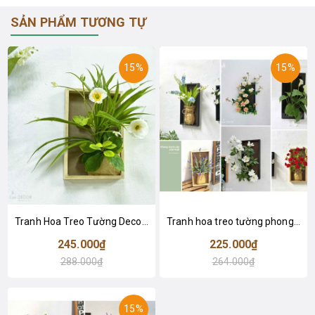
SẢN PHẨM TƯƠNG TỰ
15%
15%
Tranh Hoa Treo Tường Decor Cửa Hiệu- KTH032 (20x30cm)
Tranh hoa treo tường phong cách hiện đại- KTH031 (20x40cm)
245.000₫
225.000₫
288.000₫
264.000₫
15%