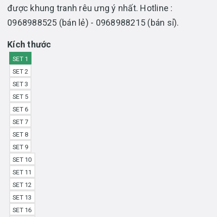
được khung tranh rêu ưng ý nhất. Hotline :
0968988525 (bán lẻ) - 0968988215 (bán sỉ).
Kích thước
SET 1
SET 2
SET 3
SET 5
SET 6
SET 7
SET 8
SET 9
SET 10
SET 11
SET 12
SET 13
SET 16