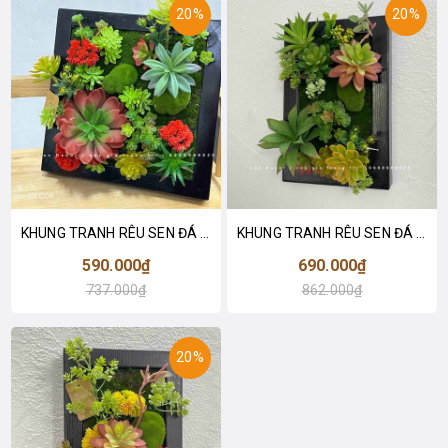
20%
20%
KHUNG TRANH RÊU SEN ĐÁ TRANG TRÍ KHÔNG GIAN SỐNG ĐỘNG- KTR016 (30x30cm)
KHUNG TRANH RÊU SEN ĐÁ DECOR HIỆN ĐẠI- KTR012 (20x30cm)
590.000₫
690.000₫
737.000₫
862.000₫
20%