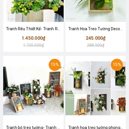
Tranh Rêu Thiết Kế- Tranh Rêu Treo Tường Trang Trí Không Gian, Điểm Nhấn Độc Đáo (60x60cm)- KTR019
Tranh Hoa Treo Tường Decor Cửa Hiệu- KTH032 (20x30cm)
1.450.000₫
245.000₫
1.705.000₫
288.000₫
15%
15%
Tranh bộ treo tường- Tranh treo tường hoa nghệ thuật, tinh tế
Tranh hoa treo tường phong cách hiện đại- KTH031 (20x40cm)