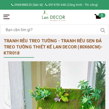
0968988525 (bán lẻ)
-
0974781440 (Công trình - Thi công)
0
TRANH RÊU TREO TƯỜNG - TRANH RÊU SEN ĐÁ
TREO TƯỜNG THIẾT KẾ LAN DECOR (80X60CM)-
KTR018