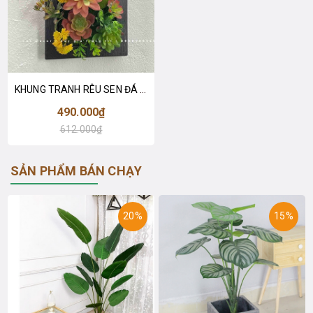
KHUNG TRANH RÊU SEN ĐÁ TRANG TRÍ HÀI HÒA- KTR014 (20x30cm)
490.000₫
612.000₫
SẢN PHẨM BÁN CHẠY
20%
15%