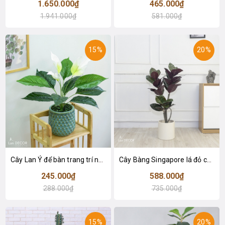
1.650.000₫
465.000₫
1.941.000₫
581.000₫
15%
20%
Cây Lan Ý để bàn trang trí nhà sang trọng (55cm) - LC2925-1
Cây Bàng Singapore lá đỏ cây giả trang trí Lan Decor (110cm) - LC2918-1
245.000₫
588.000₫
288.000₫
735.000₫
15%
20%