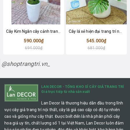
Cây Kim Ngân cây cảnh trang trí nhà đẹp (80cm) - LC1990
Cây lá xẻ hiện đại trang trí nhà (65cm) - LC3022
590.000₫
545.000₫
694.000₫
681.000₫
@shoptrangtri.vn_
LAN DECOR - TỔNG KHO SỈ CÂY GIẢ TRANG TRÍ
Giá trực tiếp từ nhà sản xuất
Lan Decor là thương hiệu dẫn đầu trong lĩnh
vực cây giả trang trí nội thất, cây lá giả cao cấp có độ tự nhiên
cao và giống như cây thật. Được biết đến là nhà phân phối cây
hoa giả uy tín, chất lượng số 1 tại Việt Nam, Lan Decor luôn đảm
bảo sản phẩm đẹp tự nhiên, độc đáo và khác biệt, kho hàng bán