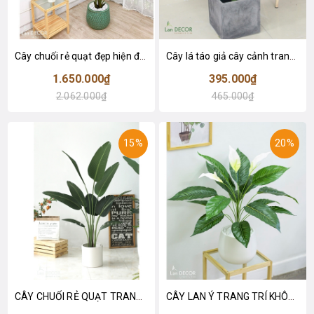
Cây chuối rẻ quạt đẹp hiện đại trang trí 1m8 - LC3019 (Gồm 12 lá)
Cây lá táo giả cây cảnh trang trí nội thất (85cm) - LC2683-1
1.650.000₫
395.000₫
2.062.000₫
465.000₫
15%
20%
CÂY CHUỐI RẺ QUẠT TRANG TRÍ 1M6 (gồm 3 nhánh) - LC3017
CÂY LAN Ý TRANG TRÍ KHÔNG GIAN HIỆN ĐẠI SANG TRỌNG (70cm) - LC2926