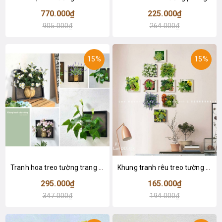
770.000₫
225.000₫
905.000₫
264.000₫
15%
15%
Tranh hoa treo tường trang trí nhà vintage- KTH030 (30x30cm)
Khung tranh rêu treo tường trang trí nghệ thuật- KTR017
295.000₫
165.000₫
347.000₫
194.000₫