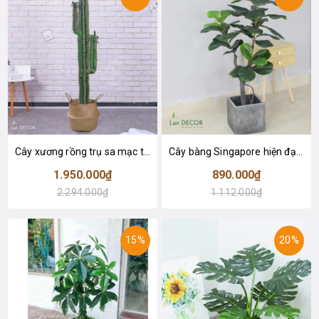
Cây xương rồng trụ sa mạc trang trí loại 2 tay (155cm) - LC2912
Cây bàng Singapore hiện đại trang trí nhà đẹp (120cm) - LC2913
1.950.000₫
890.000₫
2.294.000₫
1.112.000₫
15%
20%