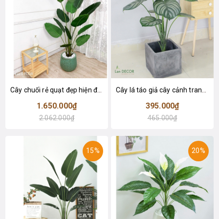
Cây chuối rẻ quạt đẹp hiện đại trang trí 1m8 - LC3019 (Gồm 12 lá)
Cây lá táo giả cây cảnh trang trí nội thất (85cm) - LC2683-1
1.650.000₫
395.000₫
2.062.000₫
465.000₫
15%
20%