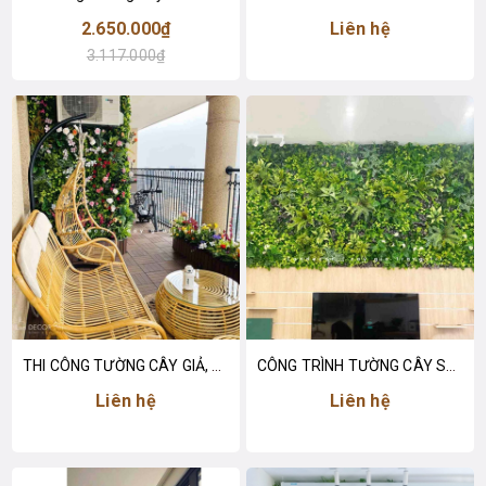
2.650.000₫
Liên hệ
3.117.000₫
THI CÔNG TƯỜNG CÂY GIẢ, BỒN CÂY TIỂU CẢNH CHO CĂN HỘ HOÀNG CẦU- CT312
CÔNG TRÌNH TƯỜNG CÂY SHOWROOM LÊ VĂN LƯƠNG- TC311
Liên hệ
Liên hệ