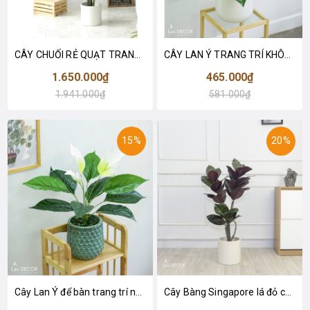
CÂY CHUỐI RẺ QUẠT TRANG TRÍ 1M6 (gồm 3 nhánh) - LC3017
CÂY LAN Ý TRANG TRÍ KHÔNG GIAN HIỆN ĐẠI SANG TRỌNG (70cm) - LC2926
1.650.000₫
465.000₫
1.941.000₫
581.000₫
15%
20%
Cây Lan Ý để bàn trang trí nhà sang trọng (55cm) - LC2925-1
Cây Bàng Singapore lá đỏ cây giả trang trí Lan Decor (110cm) - LC2918-1