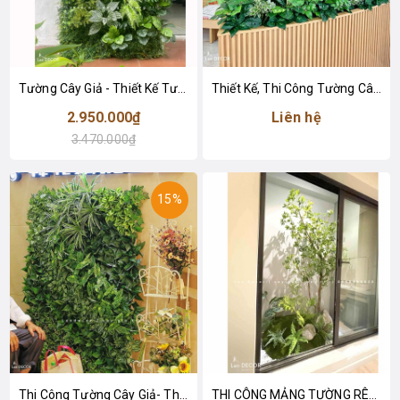
Tường Cây Giả - Thiết Kế Tường Cây Giả Trang Trí Không Gian- TC192
Thiết Kế, Thi Công Tường Cây Giả, Tường Rêu Giả, Bồn Cây Tiểu Cảnh Văn Phòng Tây Tựu
2.950.000₫
Liên hệ
3.470.000₫
15%
Thi Công Tường Cây Giả- Thiết Kế Vách Tường Cây Xanh Hiện Đại, Trang Trí Không Gian (100x100cm)
THI CÔNG MẢNG TƯỜNG RÊU, BỒN CÂY TIỂU CẢNH CHO KHÁCH SẠN HÀNG THÙNG- CT313