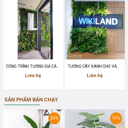
CÔNG TRÌNH TƯỜNG GIẢ CĂN HỘ VINHOME RIVERSIDE- TC310
TƯỜNG CÂY XANH CHO VĂN PHÒNG WIKILAND - TC201
Liên hệ
Liên hệ
SẢN PHẨM BÁN CHẠY
20%
15%