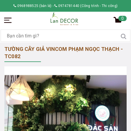
0968988525 (bán lẻ)
-
0974781440 (Công trình - Thi công)
0
TƯỜNG CÂY GIẢ VINCOM PHẠM NGỌC THẠCH -
TC082