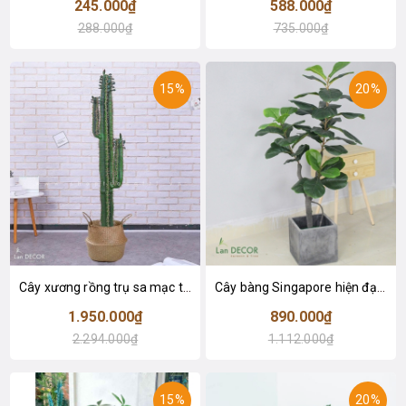
245.000₫
588.000₫
288.000₫
735.000₫
15%
20%
Cây xương rồng trụ sa mạc trang trí loại 2 tay (155cm) - LC2912
Cây bàng Singapore hiện đại trang trí nhà đẹp (120cm) - LC2913
1.950.000₫
890.000₫
2.294.000₫
1.112.000₫
15%
20%