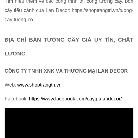
Tìm hiểu thêm về các công trình
thi công tường cây
,
bồn
cây tiểu cảnh
của Lan Decor: https://shoptrangtri.vn/tuong-
cay-tuong-co
ĐỊA CHỈ BÁN TƯỜNG CÂY GIẢ UY TÍN, CHẤT
LƯỢNG
CÔNG TY TNHH XNK VÀ THƯƠNG MẠI LAN DECOR
Web:
www.shoptrangtri.vn
Facebook:
https://www.facebook.com/caygialandecor/