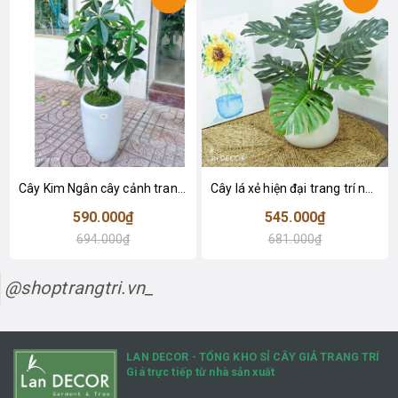
Cây Kim Ngân cây cảnh trang trí nhà đẹp (80cm) - LC1990
Cây lá xẻ hiện đại trang trí nhà (65cm) - LC3022
590.000₫
545.000₫
694.000₫
681.000₫
@shoptrangtri.vn_
LAN DECOR - TỔNG KHO SỈ CÂY GIẢ TRANG TRÍ
Giá trực tiếp từ nhà sản xuất