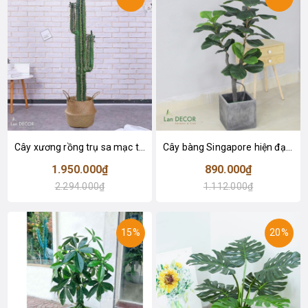
Cây xương rồng trụ sa mạc trang trí loại 2 tay (155cm) - LC2912
Cây bàng Singapore hiện đại trang trí nhà đẹp (120cm) - LC2913
1.950.000₫
890.000₫
2.294.000₫
1.112.000₫
15%
20%