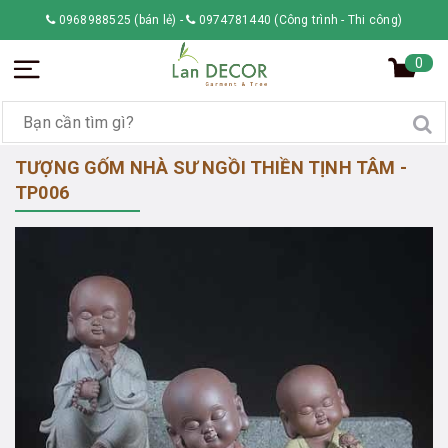
0968988525 (bán lẻ)
-
0974781440 (Công trình - Thi công)
0
TƯỢNG GỐM NHÀ SƯ NGỒI THIỀN TỊNH TÂM -
TP006