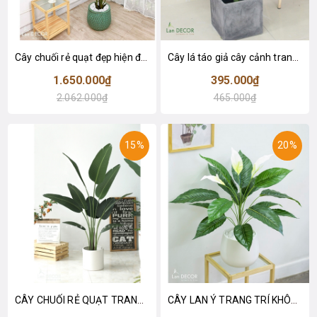
Cây chuối rẻ quạt đẹp hiện đại trang trí 1m8 - LC3019 (Gồm 12 lá)
Cây lá táo giả cây cảnh trang trí nội thất (85cm) - LC2683-1
1.650.000₫
395.000₫
2.062.000₫
465.000₫
15%
20%
CÂY CHUỐI RẺ QUẠT TRANG TRÍ 1M6 (gồm 3 nhánh) - LC3017
CÂY LAN Ý TRANG TRÍ KHÔNG GIAN HIỆN ĐẠI SANG TRỌNG (70cm) - LC2926