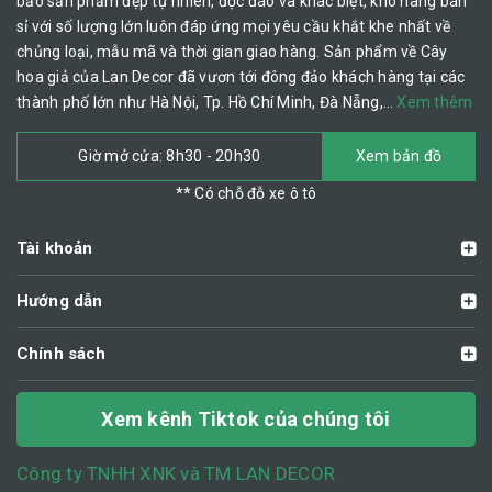
bảo sản phẩm đẹp tự nhiên, độc đáo và khác biệt, kho hàng bán
sỉ với số lượng lớn luôn đáp ứng mọi yêu cầu khắt khe nhất về
chủng loại, mẫu mã và thời gian giao hàng. Sản phẩm về Cây
hoa giả của Lan Decor đã vươn tới đông đảo khách hàng tại các
thành phố lớn như Hà Nội, Tp. Hồ Chí Minh, Đà Nẵng,…
Xem thêm
Giờ mở cửa: 8h30 - 20h30
Xem bản đồ
** Có chỗ đỗ xe ô tô
Tài khoản
Hướng dẫn
Chính sách
Xem kênh Tiktok của chúng tôi
Công ty TNHH XNK và TM LAN DECOR