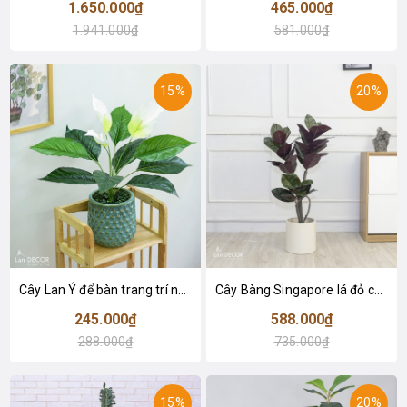
1.650.000₫
465.000₫
1.941.000₫
581.000₫
15%
20%
Cây Lan Ý để bàn trang trí nhà sang trọng (55cm) - LC2925-1
Cây Bàng Singapore lá đỏ cây giả trang trí Lan Decor (110cm) - LC2918-1
245.000₫
588.000₫
288.000₫
735.000₫
15%
20%