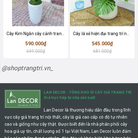
Cây Kim Ngân cây cảnh trang trí nhà đẹp (80cm) - LC1990
Cây lá xẻ hiện đại trang trí nhà (65cm) - LC3022
590.000₫
545.000₫
694.000₫
681.000₫
@shoptrangtri.vn_
LAN DECOR - TỔNG KHO SỈ CÂY GIẢ TRANG TRÍ
Giá trực tiếp từ nhà sản xuất
Lan Decor là thương hiệu dẫn đầu trong lĩnh
vực cây giả trang trí nội thất, cây lá giả cao cấp có độ tự nhiên
cao và giống như cây thật. Được biết đến là nhà phân phối cây
hoa giả uy tín, chất lượng số 1 tại Việt Nam, Lan Decor luôn đảm