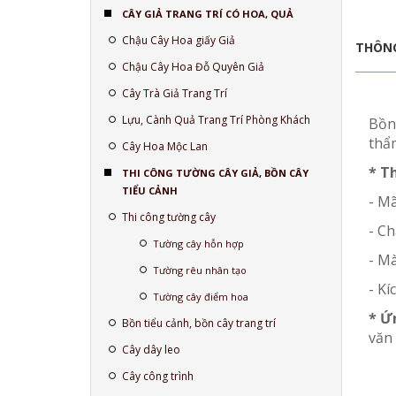
CÂY GIẢ TRANG TRÍ CÓ HOA, QUẢ
Chậu Cây Hoa giấy Giả
THÔNG
Chậu Cây Hoa Đỗ Quyên Giả
Cây Trà Giả Trang Trí
Lựu, Cành Quả Trang Trí Phòng Khách
Bồn
thẩ
Cây Hoa Mộc Lan
* T
THI CÔNG TƯỜNG CÂY GIẢ, BỒN CÂY
TIỂU CẢNH
- M
Thi công tường cây
- Ch
Tường cây hỗn hợp
- Mà
Tường rêu nhân tạo
- K
Tường cây điểm hoa
* Ứ
Bồn tiểu cảnh, bồn cây trang trí
văn 
Cây dây leo
Cây công trình