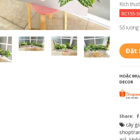
Kích thướ
BC155-S
Số lượng:
Đặt
HOẶC MUA
DECOR
Share:
cây gi
shoptran
giả
,
khôn