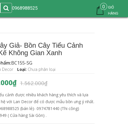
0
GIỎ
0968988525
HÀNG
ây Giả- Bồn Cây Tiểu Cảnh
 Kế Không Gian Xanh
phẩm:
BC155-SG
n Decor
Loại:
Chưa phân loại
.000₫
1.562.000₫
iểu cảnh được nhiều khách hàng yêu thích và lựa
n hệ với Lan Decor để có được mẫu bồn ưng ý nhất.
0968988525 (bán lẻ)- 0974781440 (Thi công)
949 ( Cửa hàng Sài Gòn) .