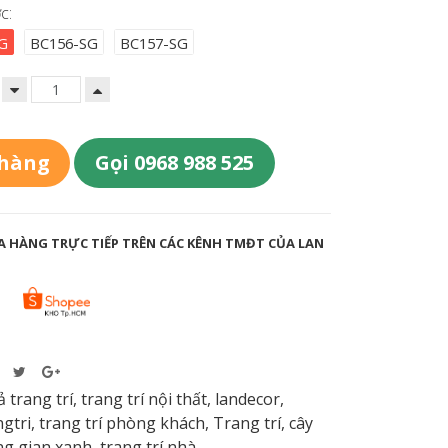
c:
G
BC156-SG
BC157-SG
 hàng
Gọi 0968 988 525
 HÀNG TRỰC TIẾP TRÊN CÁC KÊNH TMĐT CỦA LAN
ả trang trí
,
trang trí nội thất
,
landecor
,
gtri
,
trang trí phòng khách
,
Trang trí
,
cây
g gian xanh
,
trang trí nhà