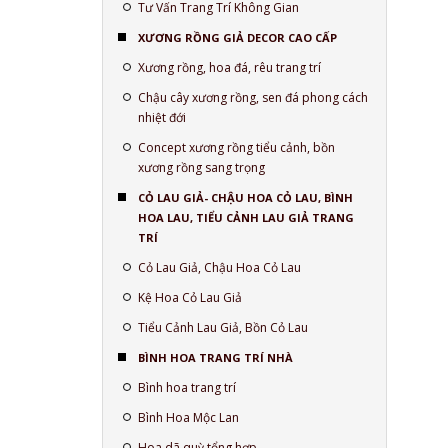
Tư Vấn Trang Trí Không Gian
XƯƠNG RỒNG GIẢ DECOR CAO CẤP
Xương rồng, hoa đá, rêu trang trí
Chậu cây xương rồng, sen đá phong cách
nhiệt đới
Concept xương rồng tiểu cảnh, bồn
xương rồng sang trọng
CỎ LAU GIẢ- CHẬU HOA CỎ LAU, BÌNH
HOA LAU, TIỂU CẢNH LAU GIẢ TRANG
TRÍ
Cỏ Lau Giả, Chậu Hoa Cỏ Lau
Kệ Hoa Cỏ Lau Giả
Tiểu Cảnh Lau Giả, Bồn Cỏ Lau
BÌNH HOA TRANG TRÍ NHÀ
Bình hoa trang trí
Bình Hoa Mộc Lan
Hoa dã quỳ tổng hợp