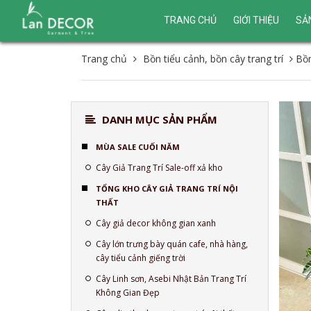
TRANG CHỦ
GIỚI THIỆU
SẢ
Trang chủ
Bồn tiểu cảnh, bồn cây trang trí
Bồn
DANH MỤC SẢN PHẨM
MÙA SALE CUỐI NĂM
Cây Giả Trang Trí Sale-off xả kho
TỔNG KHO CÂY GIẢ TRANG TRÍ NỘI
THẤT
Cây giả decor không gian xanh
Cây lớn trưng bày quán cafe, nhà hàng,
cây tiểu cảnh giếng trời
Cây Linh sơn, Asebi Nhật Bản Trang Trí
Không Gian Đẹp