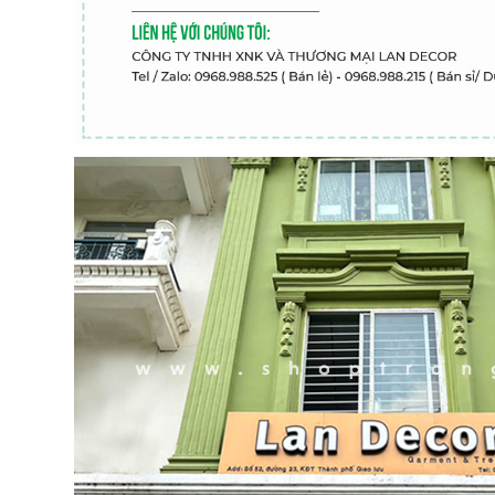
Cây Giả Decor- Cây Lan 
Cây Hoa Thiết Kế- Cây
Giả Trang Trí Tiểu Cảnh
Hoa Giấy Dáng Huyền
Văn Phòng (165cm)-
Thân Gỗ Tự Nhiên, Thiết
CC1137
Kế Tiểu Cảnh Không Gian
1.990.000₫
m)- CC1190
2.842.000₫
₫
₫