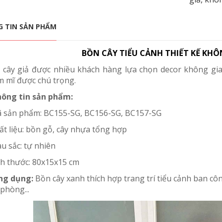
 TIN SẢN PHẨM
BỒN CÂY TIỂU CẢNH THIẾT KẾ KH
 cây giả được nhiều khách hàng lựa chọn decor không gian
m mĩ được chú trọng.
hông tin sản phẩm:
ã sản phẩm: BC155-SG, BC156-SG, BC157-SG
ất liệu: bồn gỗ, cây nhựa tổng hợp
u sắc: tự nhiên
ích thước: 80x15x15 cm
ng dụng:
Bồn cây xanh thích hợp trang trí tiểu cảnh ban côn
phòng...