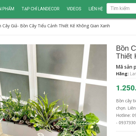
N PHẨM
TẠP CHÍ LANDECOR
VIDEOS
LIÊN HỆ
 Cây Giả- Bồn Cây Tiểu Cảnh Thiết Kế Không Gian Xanh
Bồn C
Thiết
Mã sản 
Hãng:
La
1.250
Bồn cây t
chọn. Liê
Hotline: 
- 0937330