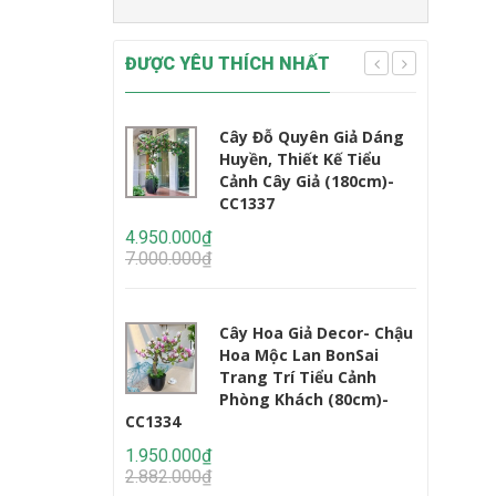
ĐƯỢC YÊU THÍCH NHẤT
Cây Đỗ Quyên Giả Dáng
Huyền, Thiết Kế Tiểu
Cảnh Cây Giả (180cm)-
CC1337
CC1233
4.950.000₫
7.000.000₫
2.450.000
3.235.000
Cây Hoa Giả Decor- Chậu
Hoa Mộc Lan BonSai
Trang Trí Tiểu Cảnh
Phòng Khách (80cm)-
CC1334
1.950.000₫
2.950.000
2.882.000₫
4.647.000