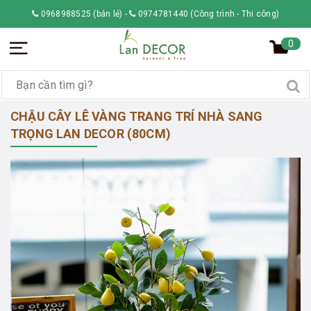
0968988525 (bán lẻ)
-
0974781440 (Công trình - Thi công)
0
CHẬU CÂY LÊ VÀNG TRANG TRÍ NHÀ SANG
TRỌNG LAN DECOR (80CM)