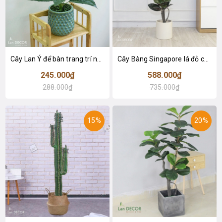
Cây Lan Ý để bàn trang trí nhà sang trọng (55cm) - LC2925-1
Cây Bàng Singapore lá đỏ cây giả trang trí Lan Decor (110cm) - LC2918-1
245.000₫
588.000₫
288.000₫
735.000₫
15%
20%