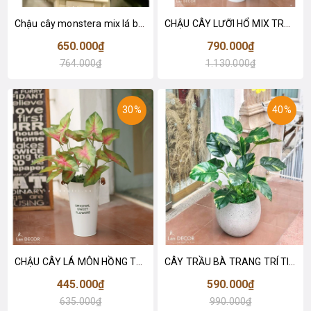
Chậu cây monstera mix lá bán hạ hiện đại trang trí nhà (70cm) - CC622
CHẬU CÂY LƯỠI HỔ MIX TRANG TRÍ TIỂU CẢNH (95CM) - CC595
650.000₫
790.000₫
764.000₫
1.130.000₫
30%
40%
CHẬU CÂY LÁ MÔN HỒNG TRANG TRÍ NHÀ ĐẸP (60cm) - CC592
CÂY TRẦU BÀ TRANG TRÍ TIỂU CẢNH NỘI THẤT LANDECOR (50cm) - LC2801-1 MIX
445.000₫
590.000₫
635.000₫
990.000₫