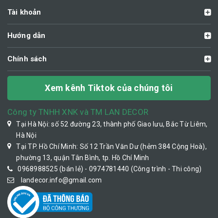
Tài khoản
Hướng dẫn
Chính sách
Xem kênh Tiktok của chúng tôi
Công ty TNHH XNK và TM LAN DECOR
Tại Hà Nội: số 52 đường 23, thành phố Giao lưu, Bắc Từ Liêm,
Hà Nội
Tại TP. Hồ Chí Minh: Số 12 Trần Văn Dư (hẻm 384 Cộng Hoà),
phường 13, quận Tân Bình, tp. Hồ Chí Minh
0968988525 (bán lẻ) - 0974781440 (Công trình - Thi công)
landecor.info@gmail.com