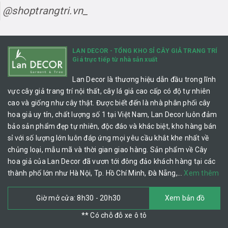
@shoptrangtri.vn_
LAN DECOR - TỔNG KHO SỈ CÂY GIẢ TRANG TRÍ
Giá trực tiếp từ nhà sản xuất
Lan Decor là thương hiệu dẫn đầu trong lĩnh
vực cây giả trang trí nội thất, cây lá giả cao cấp có độ tự nhiên
cao và giống như cây thật. Được biết đến là nhà phân phối cây
hoa giả uy tín, chất lượng số 1 tại Việt Nam, Lan Decor luôn đảm
bảo sản phẩm đẹp tự nhiên, độc đáo và khác biệt, kho hàng bán
sỉ với số lượng lớn luôn đáp ứng mọi yêu cầu khắt khe nhất về
chủng loại, mẫu mã và thời gian giao hàng. Sản phẩm về Cây
hoa giả của Lan Decor đã vươn tới đông đảo khách hàng tại các
thành phố lớn như Hà Nội, Tp. Hồ Chí Minh, Đà Nẵng,…
Xem thêm
Giờ mở cửa: 8h30 - 20h30
Xem bản đồ
** Có chỗ đỗ xe ô tô