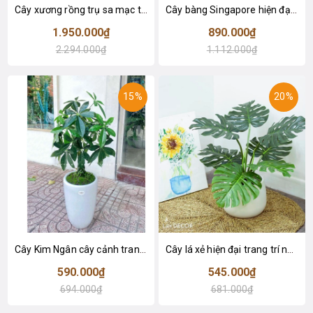
Cây xương rồng trụ sa mạc trang trí loại 2 tay (155cm) - LC2912
Cây bàng Singapore hiện đại trang trí nhà đẹp (120cm) - LC2913
1.950.000₫
890.000₫
2.294.000₫
1.112.000₫
15%
20%
Cây Kim Ngân cây cảnh trang trí nhà đẹp (80cm) - LC1990
Cây lá xẻ hiện đại trang trí nhà (65cm) - LC3022
590.000₫
545.000₫
694.000₫
681.000₫