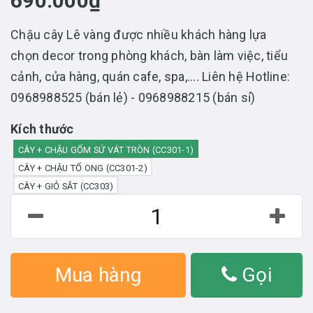
690.000₫
Chậu cây Lê vàng được nhiều khách hàng lựa
chọn decor trong phòng khách, bàn làm việc, tiểu
cảnh, cửa hàng, quán cafe, spa,.... Liên hệ Hotline:
0968988525 (bán lẻ) - 0968988215 (bán sỉ)
Kích thước
CÂY + CHẬU GỐM SỨ VÁT TRÒN (CC301-1)
CÂY + CHẬU TỔ ONG (CC301-2)
CÂY + GIỎ SẮT (CC303)
Mua hàng
Gọi