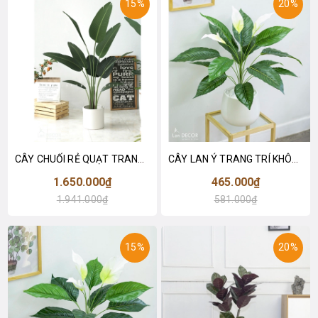
15%
20%
CÂY CHUỐI RẺ QUẠT TRANG TRÍ 1M6 (gồm 3 nhánh) - LC3017
CÂY LAN Ý TRANG TRÍ KHÔNG GIAN HIỆN ĐẠI SANG TRỌNG (70cm) - LC2926
1.650.000₫
465.000₫
1.941.000₫
581.000₫
15%
20%