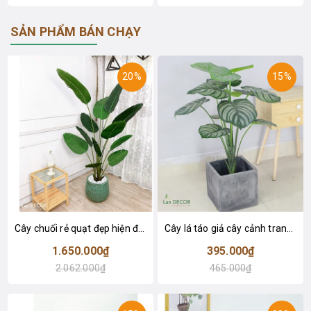
SẢN PHẨM BÁN CHẠY
20%
15%
Cây chuối rẻ quạt đẹp hiện đại trang trí 1m8 - LC3019 (Gồm 12 lá)
Cây lá táo giả cây cảnh trang trí nội thất (85cm) - LC2683-1
1.650.000₫
395.000₫
2.062.000₫
465.000₫