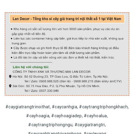
#caygiatrangtrinoithat, #caycanhgia, #caytrangtriphongkhach,
#cayhoagia, #cayhoagiadep, #cayhoalua,
#caytrangtriphongngu, #caygiatrangtri,
#caycanhtrangtrivanphong, #caylevang