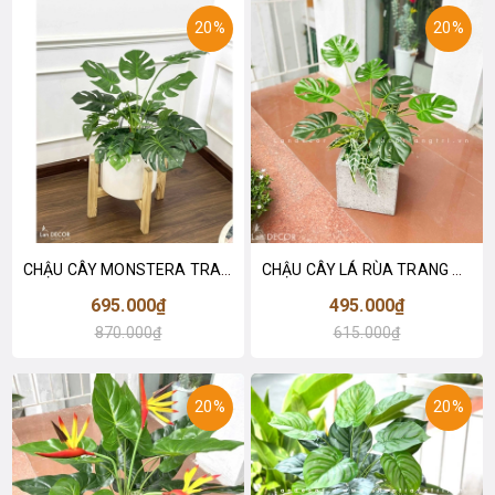
20%
20%
CHẬU CÂY MONSTERA TRANG TRÍ NHÀ ĐẸP- CC700
CHẬU CÂY LÁ RÙA TRANG TRÍ KHÔNG GIAN XANH- CC679
695.000₫
495.000₫
870.000₫
615.000₫
20%
20%