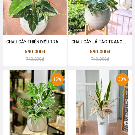
CHẬU CÂY THIÊN ĐIỂU TRANG TRÍ TIỂU CẢNH (75CM)- LC2247 MIX
CHẬU CÂY LÁ TÁO TRANG TRÍ KHÔNG GIAN XANH (60CM)- LC2063-5 MIX
590.000₫
590.000₫
740.000₫
740.000₫
15%
30%