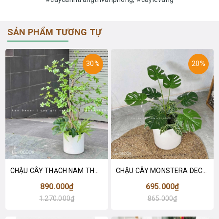
SẢN PHẨM TƯƠNG TỰ
30%
20%
CHẬU CÂY THẠCH NAM THÂN GỖ THIẾT KẾ LAN DECOR (110cm)- CC822
CHẬU CÂY MONSTERA DECOR NHÀ XINH- CC721
890.000₫
695.000₫
1.270.000₫
865.000₫