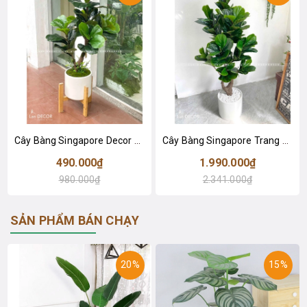
Cây Bàng Singapore Decor Nhà Hiện Đại (100cm)- CC1306
Cây Bàng Singapore Trang Trí Không Gian Hiện Đại (145cm)- CC992
490.000₫
1.990.000₫
980.000₫
2.341.000₫
SẢN PHẨM BÁN CHẠY
20%
15%