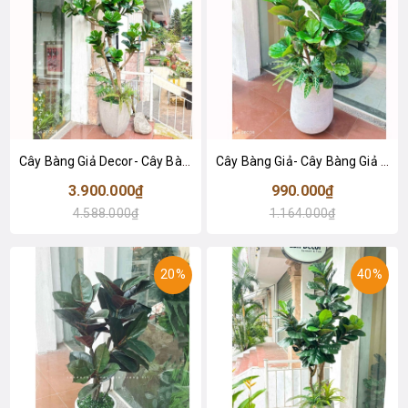
Cây Bàng Giả Decor- Cây Bàng Giả Trang Trí Tiểu Cảnh Cửa Hiệu (240cm)- CC1294
Cây Bàng Giả- Cây Bàng Giả Decor Không Gian Xanh (110cm)- CC1276
3.900.000₫
990.000₫
4.588.000₫
1.164.000₫
20%
40%