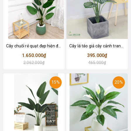
Cây chuối rẻ quạt đẹp hiện đại trang trí 1m8 - LC3019 (Gồm 12 lá)
Cây lá táo giả cây cảnh trang trí nội thất (85cm) - LC2683-1
1.650.000₫
395.000₫
2.062.000₫
465.000₫
15%
20%