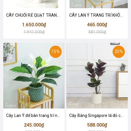
CÂY CHUỐI RẺ QUẠT TRANG TRÍ 1M6 (gồm 3 nhánh) - LC3017
CÂY LAN Ý TRANG TRÍ KHÔNG GIAN HIỆN ĐẠI SANG TRỌNG (70cm) - LC2926
1.650.000₫
465.000₫
1.941.000₫
581.000₫
15%
20%
Cây Lan Ý để bàn trang trí nhà sang trọng (55cm) - LC2925-1
Cây Bàng Singapore lá đỏ cây giả trang trí Lan Decor (110cm) - LC2918-1
245.000₫
588.000₫