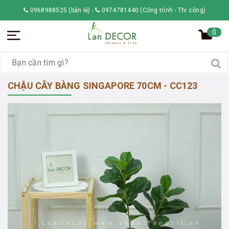
0968988525 (bán lẻ)
-
0974781440 (Công trình - Thi công)
0
CHẬU CÂY BÀNG SINGAPORE 70CM - CC123