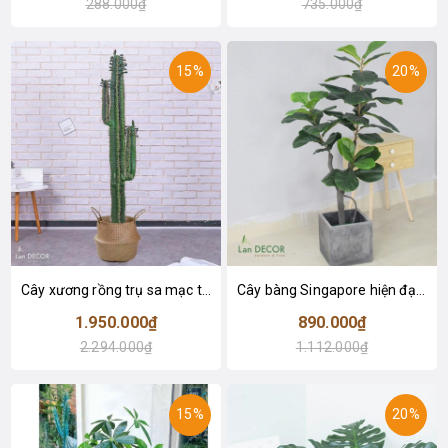
288.000₫
735.000₫
15%
20%
Cây xương rồng trụ sa mạc trang trí loại 2 tay (155cm) - LC2912
Cây bàng Singapore hiện đại trang trí nhà đẹp (120cm) - LC2913
1.950.000₫
890.000₫
2.294.000₫
1.112.000₫
15%
20%