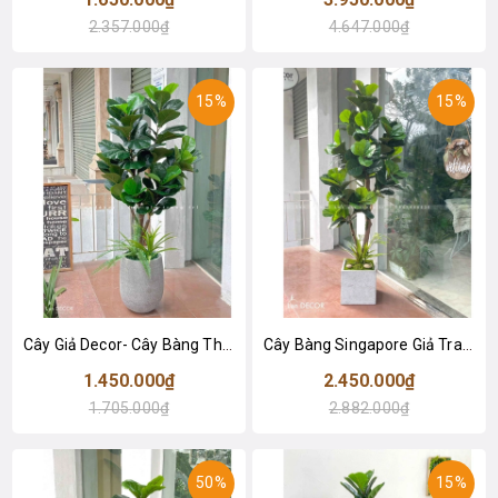
2.357.000₫
4.647.000₫
15%
15%
Cây Giả Decor- Cây Bàng Thiết Kế Trang Trí Không Gian (145cm)- CC1045
Cây Bàng Singapore Giả Trang Trí Bền Đẹp (180cm)- CC1001
1.450.000₫
2.450.000₫
1.705.000₫
2.882.000₫
50%
15%