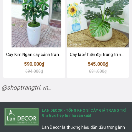
Cây Kim Ngân cây cảnh trang trí nhà đẹp (80cm) - LC1990
Cây lá xẻ hiện đại trang trí nhà (65cm) - LC3022
590.000₫
545.000₫
694.000₫
681.000₫
@shoptrangtri.vn_
LAN DECOR - TỔNG KHO SỈ CÂY GIẢ TRANG TRÍ
Giá trực tiếp từ nhà sản xuất
Lan Decor là thương hiệu dẫn đầu trong lĩnh