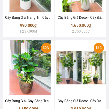
Cây Bàng Giả Trang Trí- Cây Bàng Lá Đỏ Trang Trí Tiểu Cảnh Văn Phòng (115cm)- CC1150
Cây Bàng Giả Decor- Cây Bàng Giả Thiết Kế Lan Decor, Trang Trí Không Gian Xanh Hiện Đại (170cm)- CC1147
990.000₫
1.650.000₫
1.237.000₫
2.750.000₫
30%
15%
Cây Bàng Giả- Cây Bàng Trang Trí Nhà, Văn Phòng, Cửa Hiệu Đẹp Tự Nhiên (120cm)- CC1136
Cây Bàng Giả Decor- Cây Bàng Lá Non Thiết Kế Tiểu Cảnh Cửa Hiệu, Trung Tâm Thương Mại (210cm)- CC1114
1.650.000₫
3.950.000₫