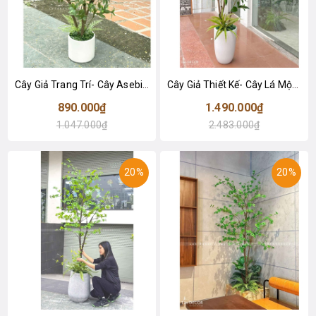
Cây Giả Trang Trí- Cây Asebi Thiết Kế Cửa Hiệu Xanh Mát (130cm)- CC1056
Cây Giả Thiết Kế- Cây Lá Mộc Trang Trí Cảnh Quan (155cm)- CC1046
890.000₫
1.490.000₫
1.047.000₫
2.483.000₫
20%
20%