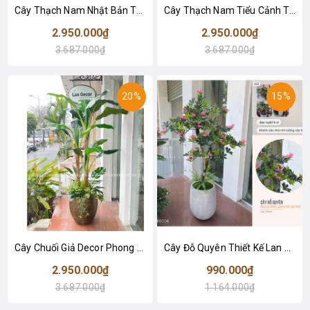
Cây Thạch Nam Nhật Bản Thiết Kế Không Gian Xanh (230cm)- CC1038
Cây Thạch Nam Tiểu Cảnh Trang Trí Quán Cafe (220cm)- CC1037
2.950.000₫
2.950.000₫
3.687.000₫
3.687.000₫
20%
15%
Cây Chuối Giả Decor Phong Cách Sân Vườn (2m)- LC2648-1-MIX
Cây Đỗ Quyên Thiết Kế Lan Decor (130cm)- CC959
2.950.000₫
990.000₫
3.687.000₫
1.164.000₫