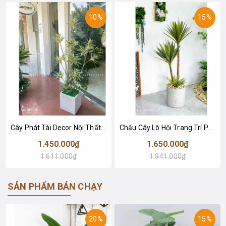
10%
15%
Cây Phát Tài Decor Nội Thất Độc Đáo (150cm)- CC957
Chậu Cây Lô Hội Trang Trí Phòng Khách Ấn Tượng (130cm)- CC954-1
1.450.000₫
1.650.000₫
1.611.000₫
1.941.000₫
SẢN PHẨM BÁN CHẠY
20%
15%