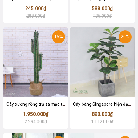
245.000₫
588.000₫
288.000₫
735.000₫
15%
20%
Cây xương rồng trụ sa mạc trang trí loại 2 tay (155cm) - LC2912
Cây bàng Singapore hiện đại trang trí nhà đẹp (120cm) - LC2913
1.950.000₫
890.000₫
2.294.000₫
1.112.000₫