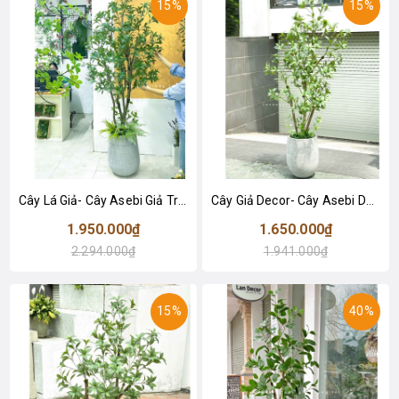
15%
15%
Cây Lá Giả- Cây Asebi Giả Trang Trí Văn Phòng (190cm)- CC1058
Cây Giả Decor- Cây Asebi Decor Không Gian Xanh (160cm)- CC1057
1.950.000₫
1.650.000₫
2.294.000₫
1.941.000₫
15%
40%