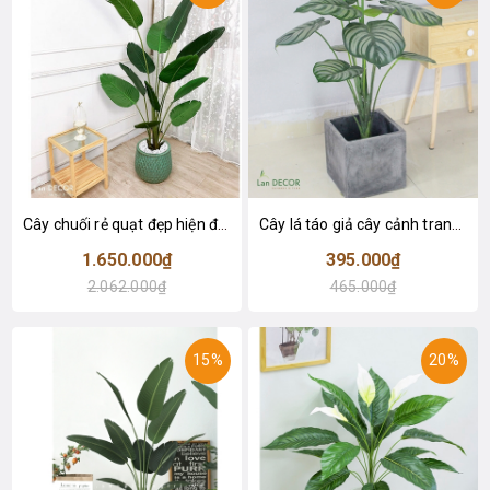
Cây chuối rẻ quạt đẹp hiện đại trang trí 1m8 - LC3019 (Gồm 12 lá)
Cây lá táo giả cây cảnh trang trí nội thất (85cm) - LC2683-1
1.650.000₫
395.000₫
2.062.000₫
465.000₫
15%
20%