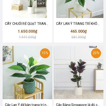
CÂY CHUỐI RẺ QUẠT TRANG TRÍ 1M6 (gồm 3 nhánh) - LC3017
CÂY LAN Ý TRANG TRÍ KHÔNG GIAN HIỆN ĐẠI SANG TRỌNG (70cm) - LC2926
1.650.000₫
465.000₫
1.941.000₫
581.000₫
15%
20%
Cây Lan Ý để bàn trang trí nhà sang trọng (55cm) - LC2925-1
Cây Bàng Singapore lá đỏ cây giả trang trí Lan Decor (110cm) - LC2918-1