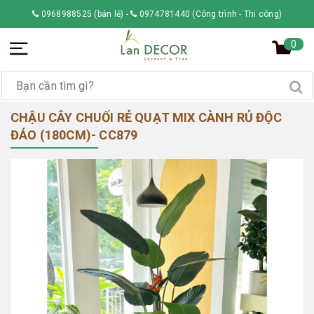
0968988525 (bán lẻ)
-
0974781440 (Công trình - Thi công)
0
CHẬU CÂY CHUỐI RẺ QUẠT MIX CÀNH RỦ ĐỘC
ĐÁO (180CM)- CC879