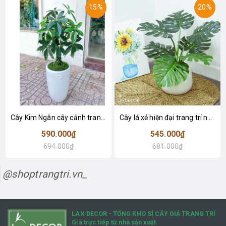
15%
20%
Cây Kim Ngân cây cảnh trang trí nhà đẹp (80cm) - LC1990
Cây lá xẻ hiện đại trang trí nhà (65cm) - LC3022
590.000₫
545.000₫
694.000₫
681.000₫
@shoptrangtri.vn_
LAN DECOR - TỔNG KHO SỈ CÂY GIẢ TRANG TRÍ
Giá trực tiếp từ nhà sản xuất