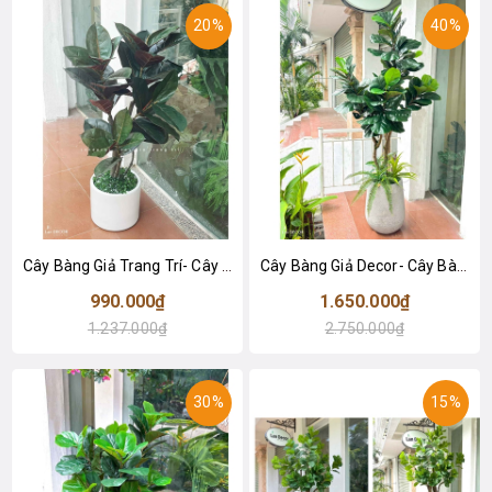
20%
40%
Cây Bàng Giả Trang Trí- Cây Bàng Lá Đỏ Trang Trí Tiểu Cảnh Văn Phòng (115cm)- CC1150
Cây Bàng Giả Decor- Cây Bàng Giả Thiết Kế Lan Decor, Trang Trí Không Gian Xanh Hiện Đại (170cm)- CC1147
990.000₫
1.650.000₫
1.237.000₫
2.750.000₫
30%
15%