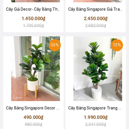
Cây Giả Decor- Cây Bàng Thiết Kế Trang Trí Không Gian (145cm)- CC1045
Cây Bàng Singapore Giả Trang Trí Bền Đẹp (180cm)- CC1001
1.450.000₫
2.450.000₫
1.705.000₫
2.882.000₫
50%
15%
Cây Bàng Singapore Decor Nhà Hiện Đại (100cm)- CC1306
Cây Bàng Singapore Trang Trí Không Gian Hiện Đại (145cm)- CC992
490.000₫
1.990.000₫
980.000₫
2.341.000₫