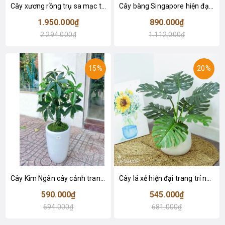
Cây xương rồng trụ sa mạc trang trí loại 2 tay (155cm) - LC2912
Cây bàng Singapore hiện đại trang trí nhà đẹp (120cm) - LC2913
1.950.000₫
890.000₫
2.294.000₫
1.112.000₫
15%
20%
Cây Kim Ngân cây cảnh trang trí nhà đẹp (80cm) - LC1990
Cây lá xẻ hiện đại trang trí nhà (65cm) - LC3022
590.000₫
545.000₫
694.000₫
681.000₫