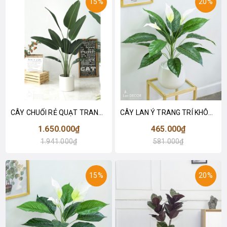
15%
20%
CÂY CHUỐI RẺ QUẠT TRANG TRÍ 1M6 (gồm 3 nhánh) - LC3017
CÂY LAN Ý TRANG TRÍ KHÔNG GIAN HIỆN ĐẠI SANG TRỌNG (70cm) - LC2926
1.650.000₫
465.000₫
1.941.000₫
581.000₫
15%
20%