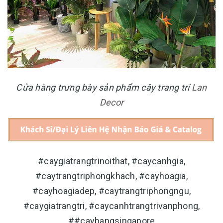
Cửa hàng trưng bày sản phẩm cây trang trí
Lan
Decor
#caygiatrangtrinoithat, #caycanhgia,
#caytrangtriphongkhach, #cayhoagia,
#cayhoagiadep, #caytrangtriphongngu,
#caygiatrangtri, #caycanhtrangtrivanphong,
##caybangsingapore