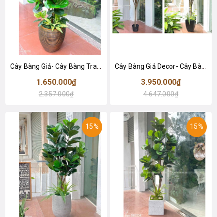
Cây Bàng Giả- Cây Bàng Trang Trí Nhà, Văn Phòng, Cửa Hiệu Đẹp Tự Nhiên (120cm)- CC1136
Cây Bàng Giả Decor- Cây Bàng Lá Non Thiết Kế Tiểu Cảnh Cửa Hiệu, Trung Tâm Thương Mại (210cm)- CC1114
1.650.000₫
3.950.000₫
2.357.000₫
4.647.000₫
15%
15%