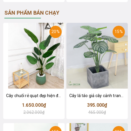
SẢN PHẨM BÁN CHẠY
20%
15%
Cây chuối rẻ quạt đẹp hiện đại trang trí 1m8 - LC3019 (Gồm 12 lá)
Cây lá táo giả cây cảnh trang trí nội thất (85cm) - LC2683-1
1.650.000₫
395.000₫
2.062.000₫
465.000₫