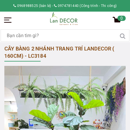
0968988525 (bán lẻ)
-
0974781440 (Công trình - Thi công)
0
CÂY BÀNG 2 NHÁNH TRANG TRÍ LANDECOR (
160CM) - LC3184