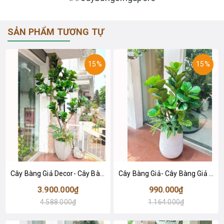
SẢN PHẨM TƯƠNG TỰ
15%
15%
Cây Bàng Giả Decor- Cây Bàng Giả Trang Trí Tiểu Cảnh Cửa Hiệu (240cm)- CC1294
Cây Bàng Giả- Cây Bàng Giả Decor Không Gian Xanh (110cm)- CC1276
3.900.000₫
990.000₫
4.588.000₫
1.164.000₫