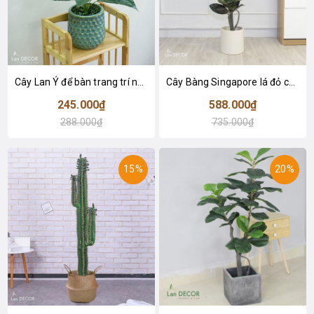
Cây Lan Ý để bàn trang trí nhà sang trọng (55cm) - LC2925-1
Cây Bàng Singapore lá đỏ cây giả trang trí Lan Decor (110cm) - LC2918-1
245.000₫
588.000₫
288.000₫
735.000₫
15%
20%