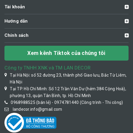
Tài khoản
Hướng dẫn
Chính sách
Xem kênh Tiktok của chúng tôi
Công ty TNHH XNK và TM LAN DECOR
Tại Hà Nội: số 52 đường 23, thành phố Giao lưu, Bắc Từ Liêm,
Hà Nội
Tại TP. Hồ Chí Minh: Số 12 Trần Văn Dư (hẻm 384 Cộng Hoà),
phường 13, quận Tân Bình, tp. Hồ Chí Minh
0968988525 (bán lẻ) - 0974781440 (Công trình - Thi công)
landecor.info@gmail.com