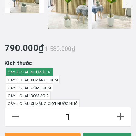
prev
790.000₫
1.580.000₫
Kích thước
CÂY + CHẬU NHỰA ĐEN
CÂY + CHẬU XI MĂNG 30CM
CÂY + CHẬU GỐM 30CM
CÂY + CHẬU BOM SỐ 2
CÂY + CHẬU XI MĂNG GIỌT NƯỚC NHỎ