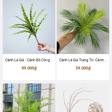
Cành Lá Giả - Cành Bồ Công Anh Giả Trang Trí Tiểu Cảnh (50cm)- HC1451-2
Cành Lá Giả Trang Trí- Cành Dừa Giả Decor- HC1445
99.000₫
39.000₫