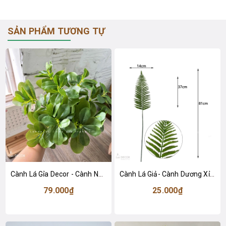
SẢN PHẨM TƯƠNG TỰ
Cành Lá Gỉa Decor - Cành Ngũ Da Bì Xanh 9 Nhánh Trang Trí (40cm)- HC1378
Cành Lá Giả- Cành Dương Xỉ Giả Trang Trí Tiểu Cảnh Không Gian (80cm)- HC1464
79.000₫
25.000₫