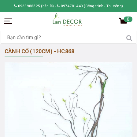
0968988525 (bán lẻ)
-
0974781440 (Công trình - Thi công)
0
CÀNH CỔ (120CM) - HC868