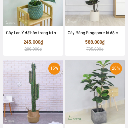
Cây Lan Ý để bàn trang trí nhà sang trọng (55cm) - LC2925-1
Cây Bàng Singapore lá đỏ cây giả trang trí Lan Decor (110cm) - LC2918-1
245.000₫
588.000₫
288.000₫
735.000₫
15%
20%