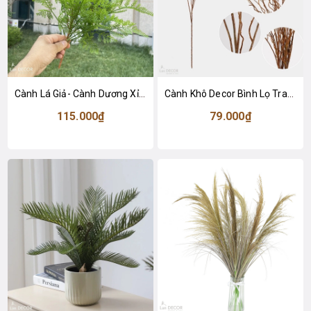
Cành Lá Giả- Cành Dương Xỉ Măng Giả Đẹp Tự Nhiên (54cm)- HC1463
Cành Khô Decor Bình Lọ Trang Trí Không Gian (110cm)- HC1495
115.000₫
79.000₫