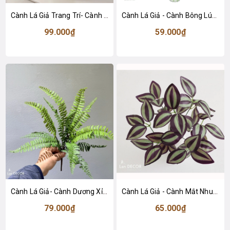
Cành Lá Giả Trang Trí- Cành Vạn Tuế Giả Thiết Kế Tiểu Cảnh Chậu Cây Trang Trí (35cm)- HC1441-1
Cành Lá Giả - Cành Bông Lúa Mạch Giả Decor (90cm)- HC1423
99.000₫
59.000₫
Cành Lá Giả- Cành Dương Xỉ Giả Decor Tiểu Cảnh (46cm)- HC1446
Cành Lá Giả - Cành Mắt Nhung Tím Giả Decor (40cm)- HC1476
79.000₫
65.000₫