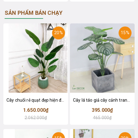
SẢN PHẨM BÁN CHẠY
20%
15%
Cây chuối rẻ quạt đẹp hiện đại trang trí 1m8 - LC3019 (Gồm 12 lá)
Cây lá táo giả cây cảnh trang trí nội thất (85cm) - LC2683-1
1.650.000₫
395.000₫
2.062.000₫
465.000₫