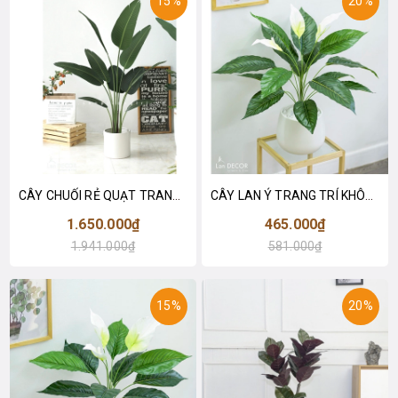
15%
20%
CÂY CHUỐI RẺ QUẠT TRANG TRÍ 1M6 (gồm 3 nhánh) - LC3017
CÂY LAN Ý TRANG TRÍ KHÔNG GIAN HIỆN ĐẠI SANG TRỌNG (70cm) - LC2926
1.650.000₫
465.000₫
1.941.000₫
581.000₫
15%
20%