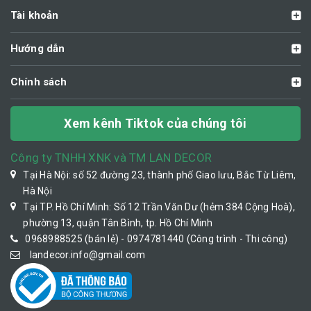
Tài khoản
Hướng dẫn
Chính sách
Xem kênh Tiktok của chúng tôi
Công ty TNHH XNK và TM LAN DECOR
Tại Hà Nội: số 52 đường 23, thành phố Giao lưu, Bắc Từ Liêm,
Hà Nội
Tại TP. Hồ Chí Minh: Số 12 Trần Văn Dư (hẻm 384 Cộng Hoà),
phường 13, quận Tân Bình, tp. Hồ Chí Minh
0968988525 (bán lẻ) - 0974781440 (Công trình - Thi công)
landecor.info@gmail.com