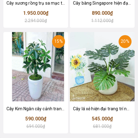
Cây xương rồng trụ sa mạc trang trí loại 2 tay (155cm) - LC2912
Cây bàng Singapore hiện đại trang trí nhà đẹp (120cm) - LC2913
1.950.000₫
890.000₫
2.294.000₫
1.112.000₫
15%
20%
Cây Kim Ngân cây cảnh trang trí nhà đẹp (80cm) - LC1990
Cây lá xẻ hiện đại trang trí nhà (65cm) - LC3022
590.000₫
545.000₫
694.000₫
681.000₫