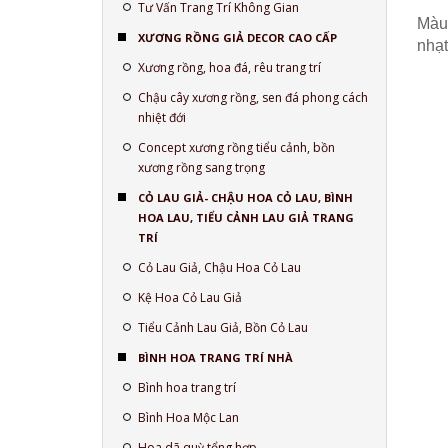
Tư Vấn Trang Trí Không Gian
Màu
XƯƠNG RỒNG GIẢ DECOR CAO CẤP
nhạt
Xương rồng, hoa đá, rêu trang trí
Chậu cây xương rồng, sen đá phong cách
nhiệt đới
Concept xương rồng tiểu cảnh, bồn
xương rồng sang trọng
CỎ LAU GIẢ- CHẬU HOA CỎ LAU, BÌNH
HOA LAU, TIỂU CẢNH LAU GIẢ TRANG
TRÍ
Cỏ Lau Giả, Chậu Hoa Cỏ Lau
Kệ Hoa Cỏ Lau Giả
Tiểu Cảnh Lau Giả, Bồn Cỏ Lau
BÌNH HOA TRANG TRÍ NHÀ
Bình hoa trang trí
Bình Hoa Mộc Lan
Hoa dã quỳ tổng hợp