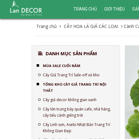
TRANG CHỦ
GIỚI THIỆU
SẢ
Trang chủ
CÂY HOA LÁ GIẢ CÁC LOẠI
Cành Câ
DANH MỤC SẢN PHẨM
MÙA SALE CUỐI NĂM
Cây Giả Trang Trí Sale-off xả kho
TỔNG KHO CÂY GIẢ TRANG TRÍ NỘI
THẤT
Cây giả decor không gian xanh
Cây lớn trưng bày quán cafe, nhà hàng,
cây tiểu cảnh giếng trời
Cây Linh sơn, Asebi Nhật Bản Trang Trí
Không Gian Đẹp