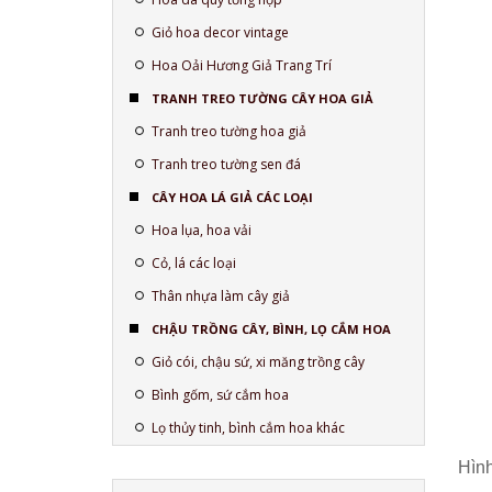
Giỏ hoa decor vintage
Hoa Oải Hương Giả Trang Trí
TRANH TREO TƯỜNG CÂY HOA GIẢ
Tranh treo tường hoa giả
Tranh treo tường sen đá
CÂY HOA LÁ GIẢ CÁC LOẠI
Hoa lụa, hoa vải
Cỏ, lá các loại
Thân nhựa làm cây giả
CHẬU TRỒNG CÂY, BÌNH, LỌ CẮM HOA
Giỏ cói, chậu sứ, xi măng trồng cây
Bình gốm, sứ cắm hoa
Lọ thủy tinh, bình cắm hoa khác
Hình