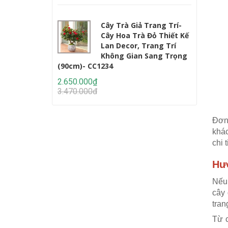
Cây Trà Giả Trang Trí-
Cây Hoa Trà Đỏ Thiết Kế
Lan Decor, Trang Trí
Không Gian Sang Trọng
(90cm)- CC1234
Lớn (220c
2.650.000₫
2.950.000
3.470.000₫
4.647.000
Đơn 
khác
chi t
Hư
Nếu 
cây 
tran
Từ c