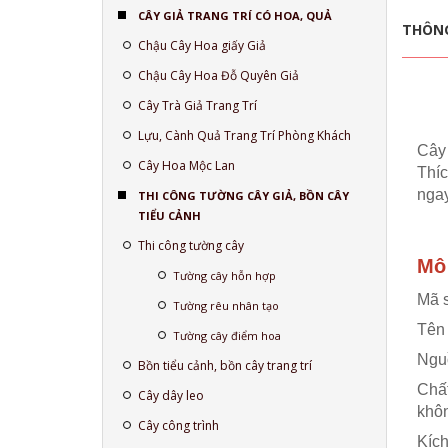
CÂY GIẢ TRANG TRÍ CÓ HOA, QUẢ
THÔNG
Chậu Cây Hoa giấy Giả
Chậu Cây Hoa Đỗ Quyên Giả
Cây Trà Giả Trang Trí
Lựu, Cành Quả Trang Trí Phòng Khách
Cây 
Cây Hoa Mộc Lan
Thíc
nga
THI CÔNG TƯỜNG CÂY GIẢ, BỒN CÂY
TIỂU CẢNH
Thi công tường cây
Mô 
Tường cây hỗn hợp
Mã 
Tường rêu nhân tạo
Tên 
Tường cây điểm hoa
Ngu
Bồn tiểu cảnh, bồn cây trang trí
Chất
Cây dây leo
khôn
Cây công trình
Kích