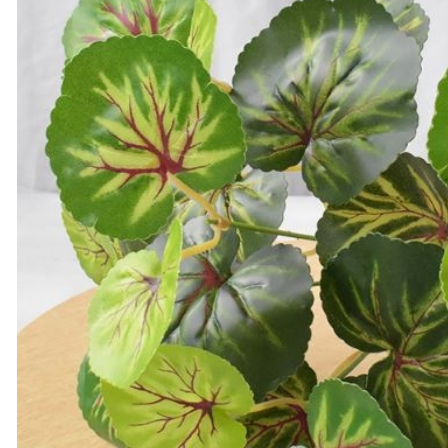
Cây Hoa Decor- Cây Hoa
Cây Hoa Thiết Kế- Cây
Trà Giả Thiết Kế Căn Hộ,
Đỗ Quyên Giả Thiết Kế
Trang Trí Tinh Tế, Màu
Tiểu Cảnh Căn Hộ Đẹp
Sắc Ấm Cúng (80cm)-
Tự Nhiên (2m)- CC1174
2.950.000₫
4.647.000₫
₫
₫
Cây Giả Decor- Cây Hoa
Cây Hoa Giả- Cây Hoa
Rum Giả Trang Trí Cửa
Mộc Lan Giả Decor Nhà
Hiệu Nổi Bật (140cm)-
Cửa Sang Trọng
CC1148
(160cm)- CC1215
1.650.000₫
2.414.000₫
₫
₫