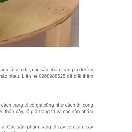
5.750.000₫
Ý
Cây Hoa Giả 
Hoa Đỗ Quyên
Cây Giả Tiểu Cảnh - Cây
Không Gian 
Đỗ Quyên Dáng Huyền
(180cm)- CC1
Trang Trí Tiểu Cảnh Ấn
2.450.000₫
Tượng (200cm)- CC1090
4.058.000₫
4.350.000₫
5.823.000₫
ạnh lá sen đất, các sản phẩm trang trí đi kèm
khác nhau. Liên hệ 0968988525 để biết thêm
 cách trang trí cỏ giả cũng như cách thi công
, thân cây, lá giả trang trí và các sản phẩm
iả. Các sảm phẩm trang trí cây sen cạn, cây