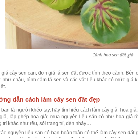
Cây Giả Decor- Cây Lan 
Cây Hoa Thiết Kế- Cây
Giả Trang Trí Tiểu Cảnh
Hoa Giấy Dáng Huyền
Văn Phòng (165cm)-
Thân Gỗ Tự Nhiên, Thiết
CC1137
Kế Tiểu Cảnh Không Gian
1.990.000₫
m)- CC1190
2.842.000₫
₫
Cành hoa sen đất giả
₫
giá cây sen cạn, đơn giá lá sen đất được tính theo cành. Bên c
 như chậu, bình cắm lá sen và các vật liệu khác có mức giá 
iết.
ớng dẫn cách làm cây sen đất đẹp
bạn là người khéo tay, hãy tìm hiểu cách làm cây giả, hoa giả,
giả, lắp ghép hoa giả; mua nguyên liệu sẵn có như hoa giả rời
g trí khác như rêu, sỏi trang trí, đèn nháy…
ác nguyên liệu sẵn có bạn hoàn toàn có thể làm cây sen đất g