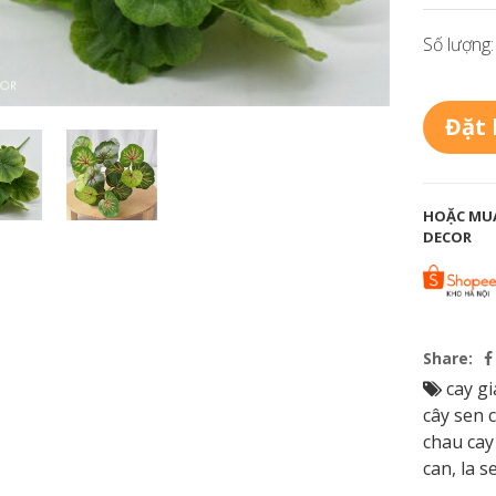
Số lượng:
Đặt
HOẶC MUA
DECOR
Share:
cay gi
cây sen 
chau cay
can
,
la s