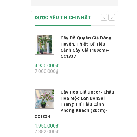
ĐƯỢC YÊU THÍCH NHẤT
Cây Đỗ Quyên Giả Dáng
Huyền, Thiết Kế Tiểu
Cảnh Cây Giả (180cm)-
CC1337
CC1233
4.950.000₫
7.000.000₫
2.450.000
3.235.000
Cây Hoa Giả Decor- Chậu
Hoa Mộc Lan BonSai
Trang Trí Tiểu Cảnh
Phòng Khách (80cm)-
CC1334
1.950.000₫
2.950.000
2.882.000₫
4.647.000