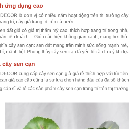
nh ứng dụng cao
ECOR là đơn vị có nhiều năm hoạt động trên thị trường cây 
trang trí, cây giả trang trí trên cả nước.
en đất giả có giá trị thẩm mỹ cao, thích hợp trang trí trong n
bàn tiếp khách… Giúp cải thiện không gian xanh, mang hơi thở 
hĩa cây sen cạn: sen đất mang trên mình sức sống mạnh mẽ, 
bỉ, mãnh liệt. Phong thủy cây sen cạn là yếu tố cần lưu ý khi lự
 cây sen cạn
ECOR cung cấp cây sen cạn giả giá rẻ thích hợp với túi tiền
cạn giả cao cấp cũng là sự lựa chọn hàng đầu của đa số khách
 cấp sỉ và lẻ các sản phẩm cây sen cạn trang trí trên thị trườn