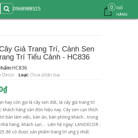
0
GIỎ
0968988525
HÀNG
Cây Giả Trang Trí, Cành Sen
rang Trí Tiểu Cảnh - HC836
phẩm:
HC836
n Decor
Loại:
Chưa phân loại
0₫
n hay còn gọi là cây sen đất, là cây giả trang trí
 khách hàng săn đón hiệu nay. Cây sen cạn thích
trí bàn làm việc, bàn ăn, bàn phòng khách... trong
, nhà hàng, khách sạn… Liên hệ ngay: LANDECOR -
5 để có được sản phẩm trang trí ưng ý nhất.