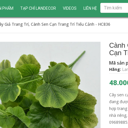
N PHẨM
TẠP CHÍ LANDECOR
VIDEOS
LIÊN HỆ
y Giả Trang Trí, Cành Sen Cạn Trang Trí Tiểu Cảnh - HC836
Cành 
Cạn T
Mã sản 
Hãng:
La
48.00
Cây sen cạ
đang được
hợp trang 
nhà riêng
096898852