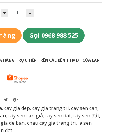
 hàng
Gọi 0968 988 525
 HÀNG TRỰC TIẾP TRÊN CÁC KÊNH TMĐT CỦA LAN
a
,
cay gia dep
,
cay gia trang tri
,
cay sen can
,
cạn
,
cây sen cạn giả
,
cay sen dat
,
cây sen đất
,
 gia de ban
,
chau cay gia trang tri
,
la sen
en dat