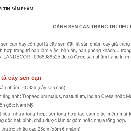
 TIN SẢN PHẨM
CÀNH SEN CẠN TRANG TRÍ TIỂU 
sen cạn hay còn gọi là cây sen đất, là sản phẩm cây giả trang
h hợp trang trí bàn làm việc, bàn ăn, bàn phòng khách… tro
y: LANDECOR - 0968988525 để có được sản phẩm trang trí ưng
tả cây sen cạn
sản phẩm: HC836 (cây sen cạn).
tiếng anh
:
Tropaeolum majus, nasturtium, Indian Cress hoặc M
ồn gốc:
Nam Mỹ
 liệu:
nhựa tổng hợp, sợi tổng hợp tạo cảm giác mềm mại kh
g độc hại; bình, chậu được làm từ gốm hoặc nhựa tổng hợp.
 thước: chiều cao 25cm (gồm 6 nhánh).