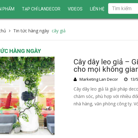
N PHẨM
TẠP CHÍ LANDECOR
VIDEOS
LIÊN HỆ
chủ
Tin tức hàng ngày
cây giả
TỨC HÀNG NGÀY
Cây dây leo giả – G
cho mọi không gia
Marketing Lan Decor
13/5
Cây dây leo giả là giải pháp deco
chăm sóc, phù hợp với nhiều đối
nhà hàng, văn phòng công ty. Vớ