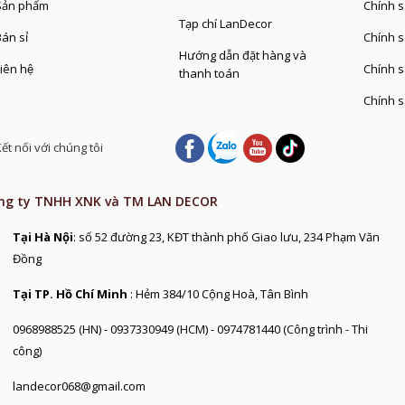
ản phẩm
Chính sa
Tạp chí LanDecor
Bán sỉ
Chính s
Hướng dẫn đặt hàng và
iên hệ
Chính s
thanh toán
Chính s
ết nối với chúng tôi
ng ty TNHH XNK và TM LAN DECOR
Tại Hà Nội
: số 52 đường 23, KĐT thành phố Giao lưu, 234 Phạm Văn
Đồng
Tại TP. Hồ Chí Minh
: Hẻm 384/10 Cộng Hoà, Tân Bình
0968988525 (HN) - 0937330949 (HCM) - 0974781440 (Công trình - Thi
công)
landecor068@gmail.com