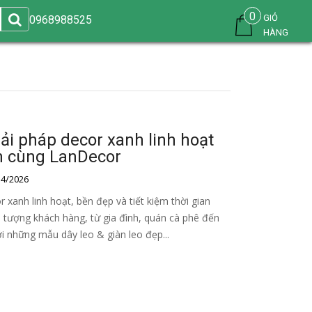
0
GIỎ
0968988525
HÀNG
iải pháp decor xanh linh hoạt
n cùng LanDecor
4/2026
r xanh linh hoạt, bền đẹp và tiết kiệm thời gian
 tượng khách hàng, từ gia đình, quán cà phê đến
i những mẫu dây leo & giàn leo đẹp...