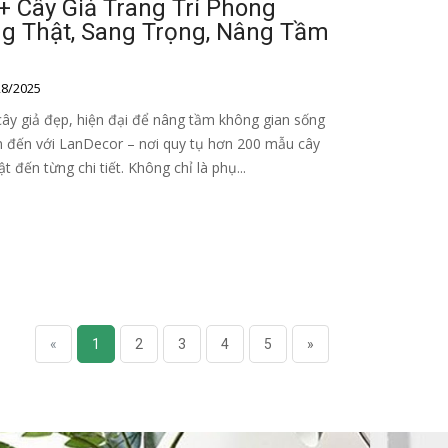
 Cây Giả Trang Trí Phong
ng Thật, Sang Trọng, Nâng Tầm
8/2025
ây giả đẹp, hiện đại để nâng tầm không gian sống
 đến với LanDecor – nơi quy tụ hơn 200 mẫu cây
ật đến từng chi tiết. Không chỉ là phụ...
«
1
2
3
4
5
»