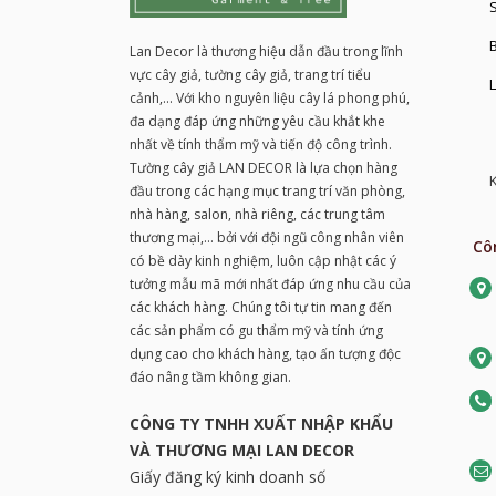
S
Lan Decor là thương hiệu dẫn đầu trong lĩnh
vực cây giả, tường cây giả, trang trí tiểu
L
cảnh,... Với kho nguyên liệu cây lá phong phú,
đa dạng đáp ứng những yêu cầu khắt khe
nhất về tính thẩm mỹ và tiến độ công trình.
Tường cây giả LAN DECOR là lựa chọn hàng
K
đầu trong các hạng mục trang trí văn phòng,
nhà hàng, salon, nhà riêng, các trung tâm
thương mại,... bởi với đội ngũ công nhân viên
Cô
có bề dày kinh nghiệm, luôn cập nhật các ý
tưởng mẫu mã mới nhất đáp ứng nhu cầu của
các khách hàng. Chúng tôi tự tin mang đến
các sản phẩm có gu thẩm mỹ và tính ứng
dụng cao cho khách hàng, tạo ấn tượng độc
đáo nâng tầm không gian.
CÔNG TY TNHH XUẤT NHẬP KHẨU
VÀ THƯƠNG MẠI LAN DECOR
Giấy đăng ký kinh doanh số