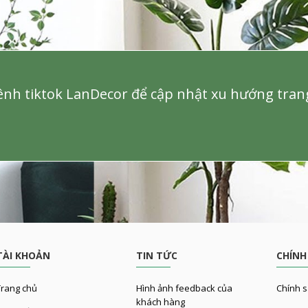
nh tiktok LanDecor để cập nhật xu hướng trang 
TÀI KHOẢN
TIN TỨC
CHÍNH
rang chủ
Hình ảnh feedback của
Chính s
khách hàng