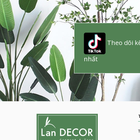
Theo dõi kê
nhất
T