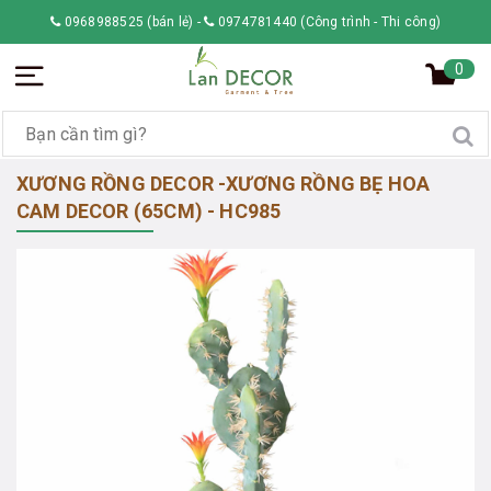
0968988525 (bán lẻ)
-
0974781440 (Công trình - Thi công)
0
XƯƠNG RỒNG DECOR -XƯƠNG RỒNG BẸ HOA
CAM DECOR (65CM) - HC985