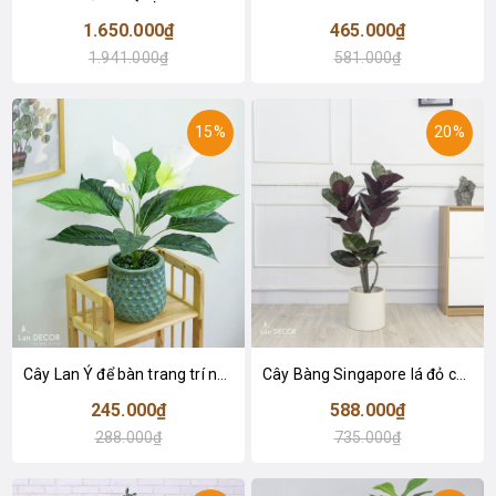
1.650.000₫
465.000₫
1.941.000₫
581.000₫
15%
20%
Cây Lan Ý để bàn trang trí nhà sang trọng (55cm) - LC2925-1
Cây Bàng Singapore lá đỏ cây giả trang trí Lan Decor (110cm) - LC2918-1
245.000₫
588.000₫
288.000₫
735.000₫