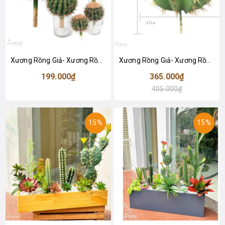
Xương Rồng Giả- Xương Rồng Kim Hổ Giả Màu Sắc Ấn Tượng, Decor Nổi Bật - HC1426
Xương Rồng Giả- Xương Rồng Kim Hổ Giả Decor Bồn Tiểu Cảnh (D=17cm, 22cm)- HC1335
199.000₫
365.000₫
405.000₫
15%
15%