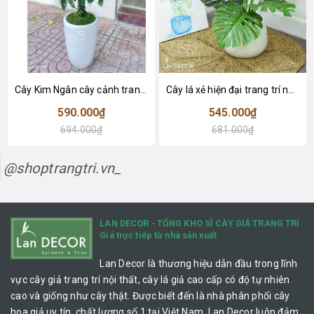
Cây Kim Ngân cây cảnh trang trí nhà đẹp (80cm) - LC1990
Cây lá xẻ hiện đại trang trí nhà (65cm) - LC3022
590.000₫
545.000₫
694.000₫
681.000₫
@shoptrangtri.vn_
LAN DECOR - TỔNG KHO SỈ CÂY GIẢ TRANG TRÍ
Giá trực tiếp từ nhà sản xuất
Lan Decor là thương hiệu dẫn đầu trong lĩnh
vực cây giả trang trí nội thất, cây lá giả cao cấp có độ tự nhiên
cao và giống như cây thật. Được biết đến là nhà phân phối cây
hoa giả uy tín, chất lượng số 1 tại Việt Nam, Lan Decor luôn đảm