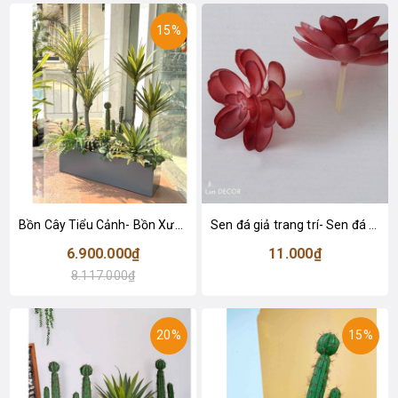
15%
Bồn Cây Tiểu Cảnh- Bồn Xương Rồng Phong Cách Sa Mạc Ấn Tượng - BC147
Sen đá giả trang trí- Sen đá 11
6.900.000₫
11.000₫
8.117.000₫
20%
15%