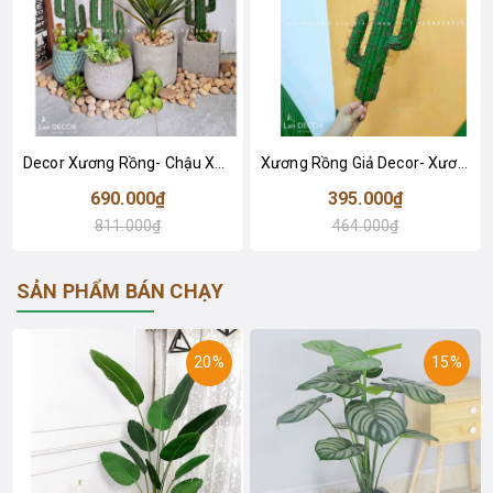
Decor Xương Rồng- Chậu Xương Rồng Trang Trí Phong Cách Sa Mạc (70cm)- CC956
Xương Rồng Giả Decor- Xương Rồng Giả Trang Trí Tiểu Cảnh (59cm)- LC3039
690.000₫
395.000₫
811.000₫
464.000₫
SẢN PHẨM BÁN CHẠY
20%
15%