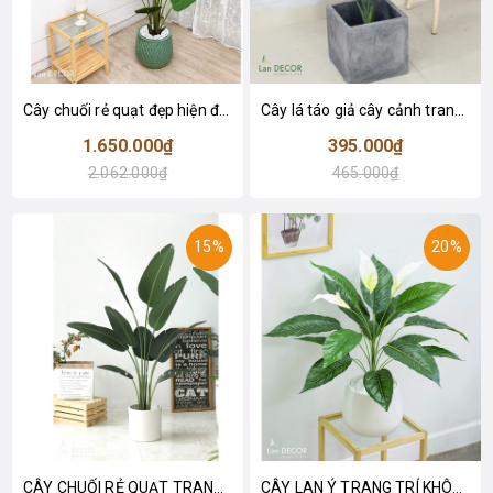
Cây chuối rẻ quạt đẹp hiện đại trang trí 1m8 - LC3019 (Gồm 12 lá)
Cây lá táo giả cây cảnh trang trí nội thất (85cm) - LC2683-1
1.650.000₫
395.000₫
2.062.000₫
465.000₫
15%
20%
CÂY CHUỐI RẺ QUẠT TRANG TRÍ 1M6 (gồm 3 nhánh) - LC3017
CÂY LAN Ý TRANG TRÍ KHÔNG GIAN HIỆN ĐẠI SANG TRỌNG (70cm) - LC2926