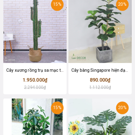
15%
20%
Cây xương rồng trụ sa mạc trang trí loại 2 tay (155cm) - LC2912
Cây bàng Singapore hiện đại trang trí nhà đẹp (120cm) - LC2913
1.950.000₫
890.000₫
2.294.000₫
1.112.000₫
15%
20%