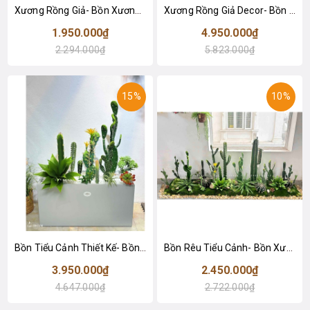
Xương Rồng Giả- Bồn Xương Rồng Giả Để Bàn Thiết Kế Trang Trí Cửa Hiệu (60x20x60cm)- BC236
Xương Rồng Giả Decor- Bồn Tiểu Cảnh Xương Rồng Decor Căn Hộ Hiện Đại (100x30x75cm)- BC235
1.950.000₫
4.950.000₫
2.294.000₫
5.823.000₫
15%
10%
Bồn Tiểu Cảnh Thiết Kế- Bồn Xương Rồng Giả Decor Không Gian Độc Đáo (80X30X110CM)- BC234
Bồn Rêu Tiểu Cảnh- Bồn Xương Rồng Thiết Kế Ấn Tượng
3.950.000₫
2.450.000₫
4.647.000₫
2.722.000₫