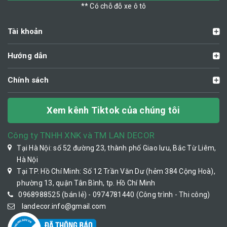
** Có chỗ đỗ xe ô tô
Tài khoản
Hướng dẫn
Chính sách
Xem kênh Tiktok của chúng tôi
Công ty TNHH XNK và TM LAN DECOR
Tại Hà Nội: số 52 đường 23, thành phố Giao lưu, Bắc Từ Liêm,
Hà Nội
Tại TP. Hồ Chí Minh: Số 12 Trần Văn Dư (hẻm 384 Cộng Hoà),
phường 13, quận Tân Bình, tp. Hồ Chí Minh
0968988525 (bán lẻ) - 0974781440 (Công trình - Thi công)
landecor.info@gmail.com