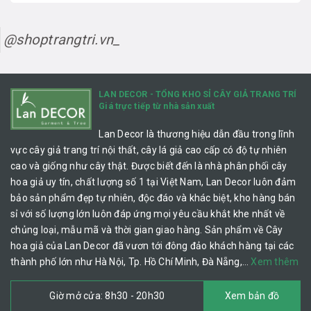
@shoptrangtri.vn_
LAN DECOR - TỔNG KHO SỈ CÂY GIẢ TRANG TRÍ
Giá trực tiếp từ nhà sản xuất
Lan Decor là thương hiệu dẫn đầu trong lĩnh
vực cây giả trang trí nội thất, cây lá giả cao cấp có độ tự nhiên
cao và giống như cây thật. Được biết đến là nhà phân phối cây
hoa giả uy tín, chất lượng số 1 tại Việt Nam, Lan Decor luôn đảm
bảo sản phẩm đẹp tự nhiên, độc đáo và khác biệt, kho hàng bán
sỉ với số lượng lớn luôn đáp ứng mọi yêu cầu khắt khe nhất về
chủng loại, mẫu mã và thời gian giao hàng. Sản phẩm về Cây
hoa giả của Lan Decor đã vươn tới đông đảo khách hàng tại các
thành phố lớn như Hà Nội, Tp. Hồ Chí Minh, Đà Nẵng,…
Xem thêm
Giờ mở cửa: 8h30 - 20h30
Xem bản đồ