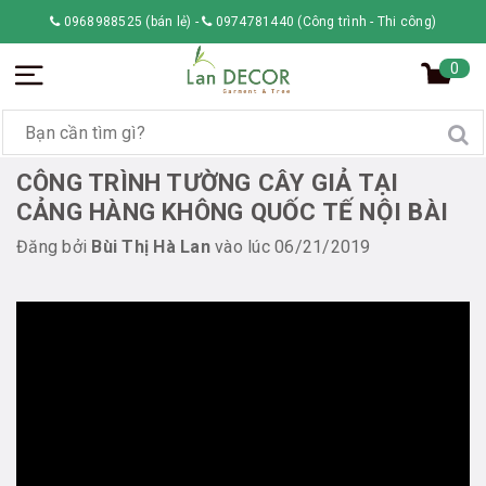
0968988525 (bán lẻ)
-
0974781440 (Công trình - Thi công)
0
CÔNG TRÌNH TƯỜNG CÂY GIẢ TẠI
CẢNG HÀNG KHÔNG QUỐC TẾ NỘI BÀI
Đăng bởi
Bùi Thị Hà Lan
vào lúc 06/21/2019