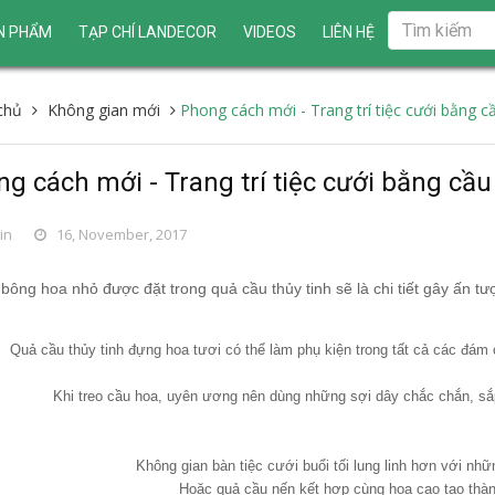
N PHẨM
TẠP CHÍ LANDECOR
VIDEOS
LIÊN HỆ
chủ
Không gian mới
Phong cách mới - Trang trí tiệc cưới bằng cầ
g cách mới - Trang trí tiệc cưới bằng cầu
in
16, November, 2017
ông hoa nhỏ được đặt trong quả cầu thủy tinh sẽ là chi tiết gây ấn t
Quả cầu thủy tinh đựng hoa tươi có thể làm phụ kiện trong tất cả các đám c
Khi treo cầu hoa, uyên ương nên dùng những sợi dây chắc chắn, sắp
Không gian bàn tiệc cưới buổi tối lung linh hơn với nhữ
Hoặc quả cầu nến kết hợp cùng hoa cao tạo thàn