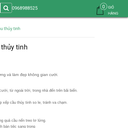
0
GIỎ
0968988525
HÀNG
u thủy tinh
 thủy tinh
ượng và làm đẹp không gian cưới.
ưới, từ ngoài trời, trong nhà đến trên bãi biển.
 xếp cầu thủy tinh so le, tránh va chạm.
ng quả cầu nến treo lơ lửng.
h bàn tiệc sang trọng