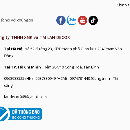
Chính s
ết nối với chúng tôi
ng ty TNHH XNK và TM LAN DECOR
Tại Hà Nội
: số 52 đường 23, KĐT thành phố Giao lưu, 234 Phạm Văn
Đồng
Tại TP. Hồ Chí Minh
: Hẻm 384/10 Cộng Hoà, Tân Bình
0968988525 (HN) - 0937330949 (HCM) - 0974781440 (Công trình - Thi
công)
landecor068@gmail.com