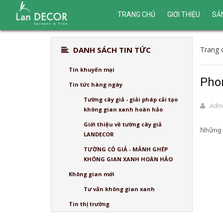
TRANG CHỦ
GIỚI THIỆU
SẢ
DANH SÁCH TIN TỨC
Trang 
Tin khuyến mại
Phon
Tin tức hàng ngày
Tường cây giả - giải pháp cải tạo
Adm
không gian xanh hoàn hảo
Giới thiệu về tường cây giả
Những b
LANDECOR
TƯỜNG CỎ GIẢ - MẢNH GHÉP
KHÔNG GIAN XANH HOÀN HẢO
Không gian mới
Tư vấn không gian xanh
Tin thị trường