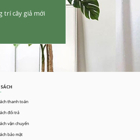
trí cây giả mới
 SÁCH
ách thanh toán
́ch đổi trả
ách vận chuyển
ách bảo mật