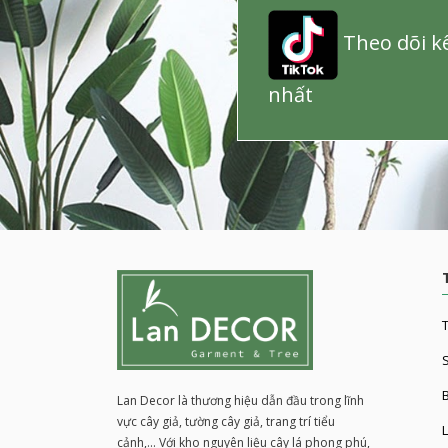
Theo dõi kê
nhất
T
S
Lan Decor là thương hiệu dẫn đầu trong lĩnh
vực cây giả, tường cây giả, trang trí tiểu
L
cảnh,... Với kho nguyên liệu cây lá phong phú,