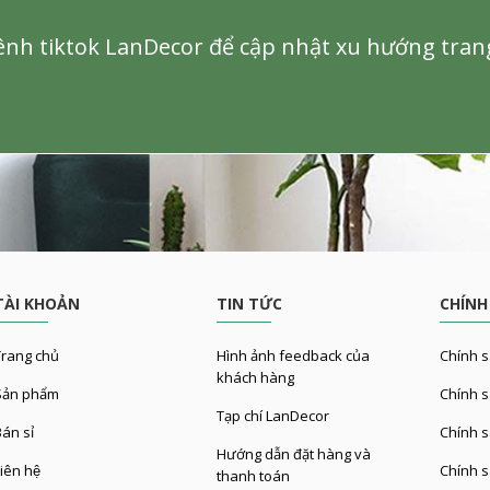
nh tiktok LanDecor để cập nhật xu hướng trang 
TÀI KHOẢN
TIN TỨC
CHÍNH
rang chủ
Hình ảnh feedback của
Chính s
khách hàng
ản phẩm
Chính sa
Tạp chí LanDecor
Bán sỉ
Chính s
Hướng dẫn đặt hàng và
iên hệ
Chính s
thanh toán