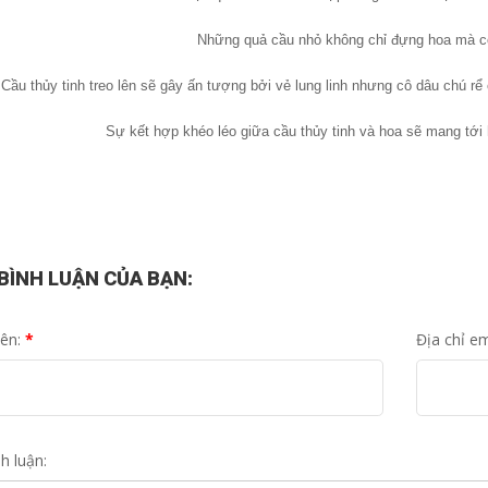
Những quả cầu nhỏ không chỉ đựng hoa mà cò
Cầu thủy tinh treo lên sẽ gây ấn tượng bởi vẻ lung linh nhưng cô dâu chú rể 
Sự kết hợp khéo léo giữa cầu thủy tinh và hoa sẽ mang tới
 BÌNH LUẬN CỦA BẠN:
tên:
*
Địa chỉ em
nh luận: