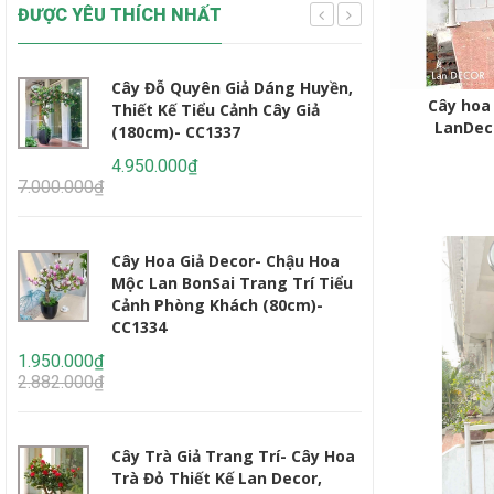
ĐƯỢC YÊU THÍCH NHẤT
Cây Đỗ Quyên Giả Dáng Huyền,
Cây 
Cây hoa
Thiết Kế Tiểu Cảnh Cây Giả
Thiế
LanDeco
(180cm)- CC1337
Tế, 
CC12
4.950.000₫
7.000.000₫
2.450.000₫
3.235.000₫
Cây Hoa Giả Decor- Chậu Hoa
Mộc Lan BonSai Trang Trí Tiểu
Cây 
Cảnh Phòng Khách (80cm)-
Giả 
CC1334
(160
1.950.000₫
2.95
2.882.000₫
4.647.000₫
Cây Trà Giả Trang Trí- Cây Hoa
Cây 
Trà Đỏ Thiết Kế Lan Decor,
Dáng