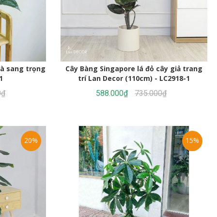
hà sang trọng
Cây Bàng Singapore lá đỏ cây giả trang
1
trí Lan Decor (110cm) - LC2918-1
0₫
588.000₫
735.000₫
20%
15%