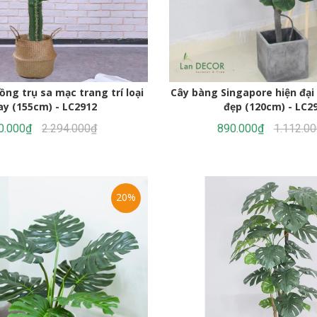
g trụ sa mạc trang trí loại
Cây bàng Singapore hiện đại 
ay (155cm) - LC2912
đẹp (120cm) - LC2
0.000₫
2.294.000₫
890.000₫
1.112.0
20%