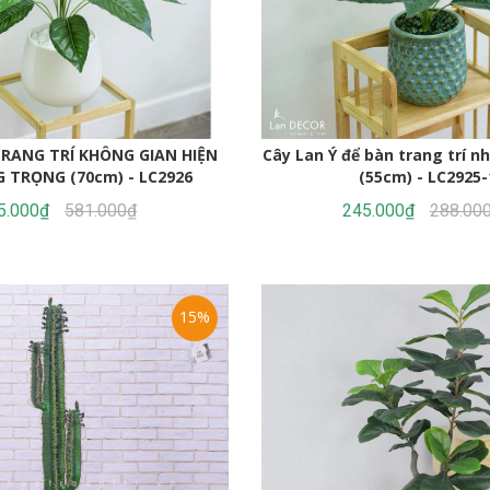
TRANG TRÍ KHÔNG GIAN HIỆN
Cây Lan Ý để bàn trang trí n
G TRỌNG (70cm) - LC2926
(55cm) - LC2925-
5.000₫
581.000₫
245.000₫
288.00
15%