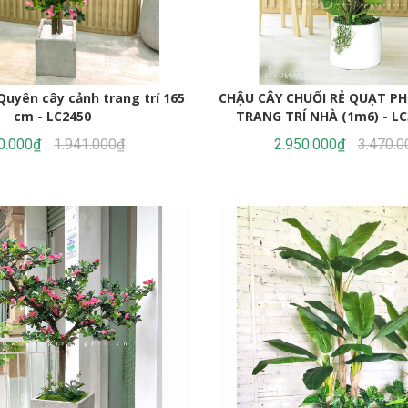
Quyên cây cảnh trang trí 165
CHẬU CÂY CHUỐI RẺ QUẠT PH
cm - LC2450
TRANG TRÍ NHÀ (1m6) - LC
0.000₫
1.941.000₫
2.950.000₫
3.470.0