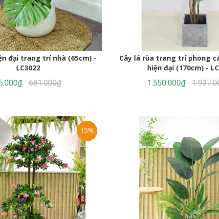
Cây lá rùa trang trí phong c
LC3022
hiện đại (170cm) - L
5.000₫
681.000₫
1.550.000₫
1.937.0
15%