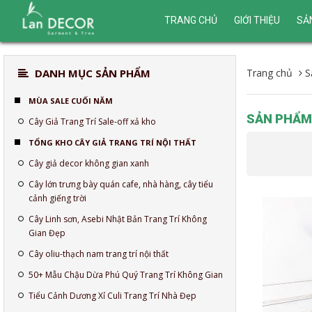
TRANG CHỦ
GIỚI THIỆU
SẢ
DANH MỤC SẢN PHẨM
Trang chủ
S
MÙA SALE CUỐI NĂM
SẢN PHẨM
Cây Giả Trang Trí Sale-off xả kho
TỔNG KHO CÂY GIẢ TRANG TRÍ NỘI THẤT
Cây giả decor không gian xanh
Cây lớn trưng bày quán cafe, nhà hàng, cây tiểu
cảnh giếng trời
Cây Linh sơn, Asebi Nhật Bản Trang Trí Không
Gian Đẹp
Cây oliu-thạch nam trang trí nội thất
50+ Mẫu Chậu Dừa Phú Quý Trang Trí Không Gian
Tiểu Cảnh Dương Xỉ Culi Trang Trí Nhà Đẹp