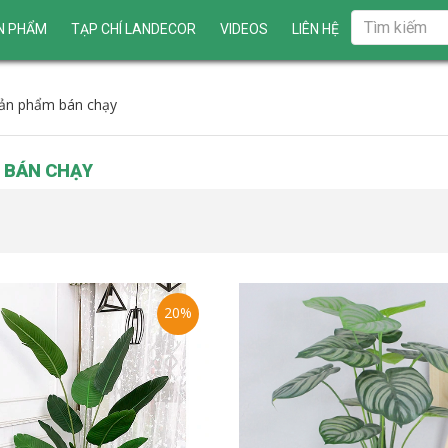
N PHẨM
TẠP CHÍ LANDECOR
VIDEOS
LIÊN HỆ
ản phẩm bán chạy
 BÁN CHẠY
20%