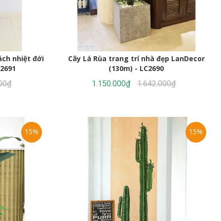
Cây Lá Rùa trang trí nhà đẹp LanDecor
ách nhiệt đới
(130m) - LC2690
C2691
1.150.000₫
1.642.000₫
00₫
15%
15%