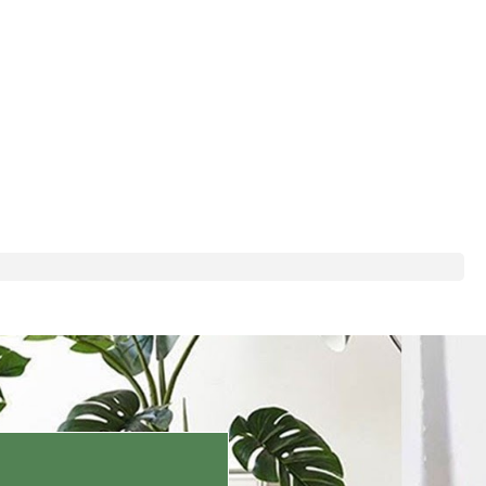
Quyên Dáng Huyền Trang Trí
Tiểu Cảnh Ấn Tượng (200cm)-
4.058.000₫
CC1090
4.350.000₫
5.823.000₫