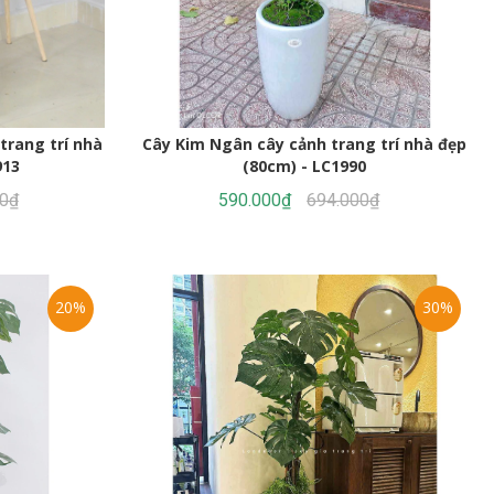
trang trí nhà
Cây Kim Ngân cây cảnh trang trí nhà đẹp
913
(80cm) - LC1990
00₫
590.000₫
694.000₫
20%
30%