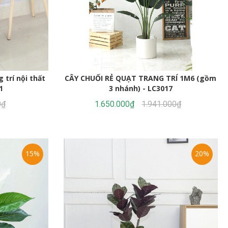
 trí nội thất
CÂY CHUỐI RẺ QUẠT TRANG TRÍ 1M6 (gồm
1
3 nhánh) - LC3017
0₫
1.650.000₫
1.941.000₫
15%
20%