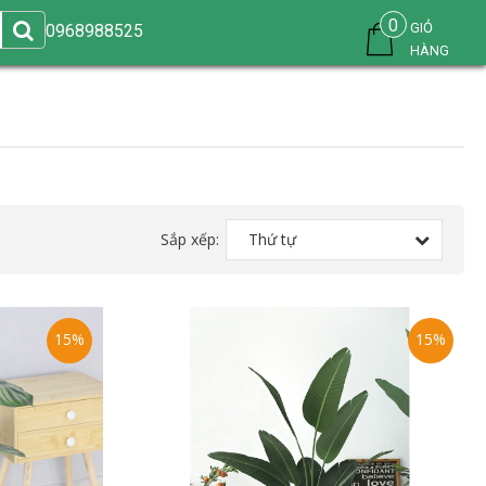
0
GIỎ
0968988525
HÀNG
Sắp xếp:
Thứ tự
15%
15%