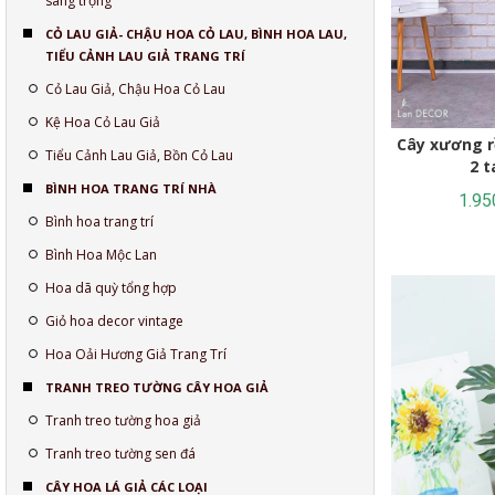
sang trọng
CỎ LAU GIẢ- CHẬU HOA CỎ LAU, BÌNH HOA LAU,
TIỂU CẢNH LAU GIẢ TRANG TRÍ
Cỏ Lau Giả, Chậu Hoa Cỏ Lau
Kệ Hoa Cỏ Lau Giả
Cây xương rồn
Tiểu Cảnh Lau Giả, Bồn Cỏ Lau
2 t
BÌNH HOA TRANG TRÍ NHÀ
1.95
Bình hoa trang trí
Bình Hoa Mộc Lan
Hoa dã quỳ tổng hợp
Giỏ hoa decor vintage
Hoa Oải Hương Giả Trang Trí
TRANH TREO TƯỜNG CÂY HOA GIẢ
Tranh treo tường hoa giả
Tranh treo tường sen đá
CÂY HOA LÁ GIẢ CÁC LOẠI