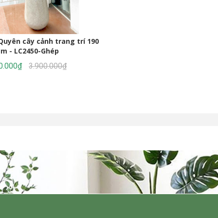
t Kế Tiểu Cảnh Không Gian
(165cm)- CC1137
(220cm)- CC1190
1.990.000₫
2.842.000₫
Quyên cây cảnh trang trí 190
cm - LC2450-Ghép
0.000₫
3.900.000₫