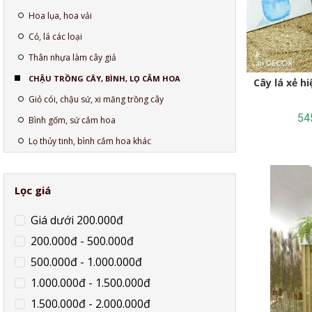
Hoa lụa, hoa vải
Cỏ, lá các loại
Thân nhựa làm cây giả
CHẬU TRỒNG CÂY, BÌNH, LỌ CẮM HOA
Cây lá xẻ hiện đại trang trí nhà (65cm) -
Giỏ cói, chậu sứ, xi măng trồng cây
54
Bình gốm, sứ cắm hoa
Lọ thủy tinh, bình cắm hoa khác
Lọc giá
Giá dưới 200.000đ
200.000đ - 500.000đ
500.000đ - 1.000.000đ
1.000.000đ - 1.500.000đ
1.500.000đ - 2.000.000đ