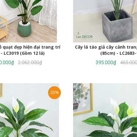
ẻ quạt đẹp hiện đại trang trí
Cây lá táo giả cây cảnh trang
- LC3019 (Gồm 12 lá)
(85cm) - LC2683-
0.000₫
2.062.000₫
395.000₫
465.00
20%