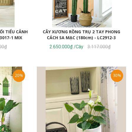
ỐI TIỂU CẢNH
CÂY XƯƠNG RỒNG TRỤ 2 TAY PHONG
3017-1 MIX
CÁCH SA MẠC (180cm) - LC2912-3
00₫
2.650.000₫ /Cây
3.117.000₫
20%
30%