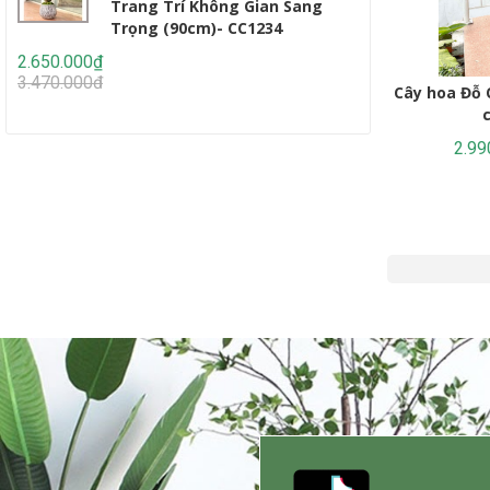
Trang Trí Không Gian Sang
Thiế
Trọng (90cm)- CC1234
Lớn 
2.650.000₫
2.950.000₫
3.470.000₫
4.647.000₫
Cây hoa Đỗ 
2.99