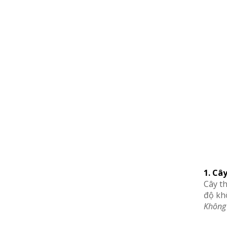
1. Câ
Cây th
độ khô
Không 