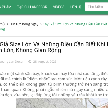
N PHẨM
TẠP CHÍ LANDECOR
VIDEOS
LIÊN HỆ
chủ
Tin tức hàng ngày
Cây Giả Size Lớn Và Những Điều Cần Biết
ộng
Giả Size Lớn Và Những Điều Cần Biết Khi
h Lớn, Không Gian Rộng
eting Lan Decor
28, August, 2025
vào một sảnh sân bay, khách sạn hay tòa nhà cao tầng, điều 
ãi mà chính là “điểm nhấn” tạo cảm xúc. Một tiểu cảnh cây g
tế, có thể biến không gian từ bình thường trở nên sang t
 tham quan. Không phải ngẫu nhiên mà ngày càng nhiều chủ
vừa đẹp, vừa bền, lại đáp ứng tốt những yêu cầu khắt khe tr