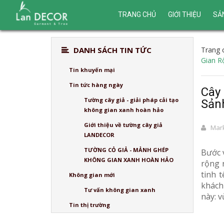
TRANG CHỦ
GIỚI THIỆU
SẢ
DANH SÁCH TIN TỨC
Trang 
Gian R
Tin khuyến mại
Tin tức hàng ngày
Cây 
Tường cây giả - giải pháp cải tạo
Sản
không gian xanh hoàn hảo
Giới thiệu về tường cây giả
Mark
LANDECOR
TƯỜNG CỎ GIẢ - MẢNH GHÉP
Bước 
KHÔNG GIAN XANH HOÀN HẢO
rộng r
tinh 
Không gian mới
khách
Tư vấn không gian xanh
này: 
Tin thị trường